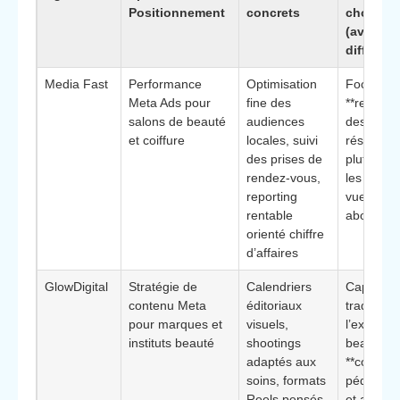
Positionnement
concrets
choisir
(avantag
différenc
Media Fast
Performance
Optimisation
Focus sur
Meta Ads pour
fine des
**rentabili
salons de beauté
audiences
des
et coiffure
locales, suivi
réservati
des prises de
plutôt qu
rendez-vous,
les simpl
reporting
vues ou
rentable
abonnés
orienté chiffre
d’affaires
GlowDigital
Stratégie de
Calendriers
Capacité
contenu Meta
éditoriaux
traduire
pour marques et
visuels,
l’expertis
instituts beauté
shootings
beauté e
adaptés aux
**conten
soins, formats
pédagogi
Reels pensés
et aspiran