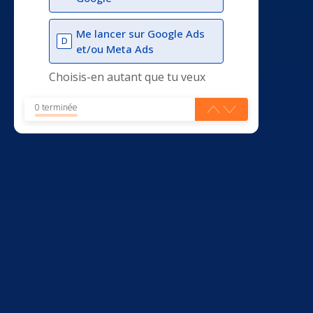
Me lancer sur Google Ads
D
et/ou Meta Ads
Choisis-en autant que tu veux
0 terminée