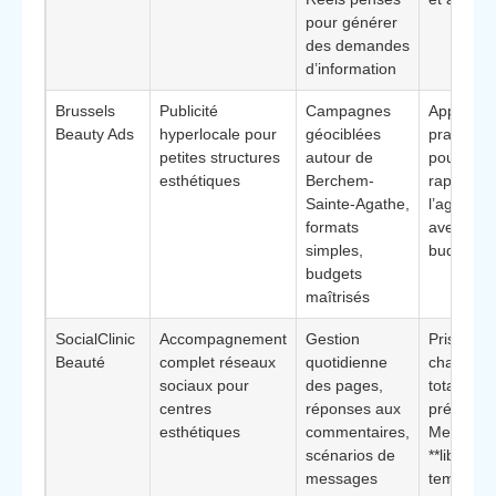
pour générer
des demandes
d’information
Brussels
Publicité
Campagnes
Approche
Beauty Ads
hyperlocale pour
géociblées
pragmati
petites structures
autour de
pour **re
esthétiques
Berchem-
rapideme
Sainte-Agathe,
l’agenda*
formats
avec un
simples,
budget li
budgets
maîtrisés
SocialClinic
Accompagnement
Gestion
Prise en
Beauté
complet réseaux
quotidienne
charge q
sociaux pour
des pages,
totale de 
centres
réponses aux
présence
esthétiques
commentaires,
Meta pou
scénarios de
**libérer 
messages
temps au