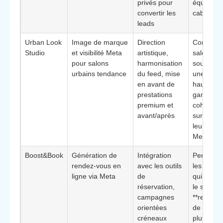
privés pour
équipes 
convertir les
cabine**
leads
Urban Look
Image de marque
Direction
Convient
Studio
et visibilité Meta
artistique,
salons
pour salons
harmonisation
souhaitan
urbains tendance
du feed, mise
une **im
en avant de
haut de
prestations
gamme
premium et
cohérente
avant/après
sur toute
leurs pag
Meta
Boost&Book
Génération de
Intégration
Pensée p
rendez-vous en
avec les outils
les struct
ligne via Meta
de
qui mesu
réservation,
le succès
campagnes
**remplis
orientées
de planni
créneaux
plutôt qu