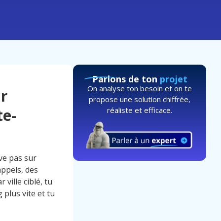
Parlons de ton
projet
On analyse ton besoin et on te
ur
propose une solution chiffrée,
réaliste et efficace.
te-
ve pas sur
ppels, des
ville ciblé, tu
 plus vite et tu