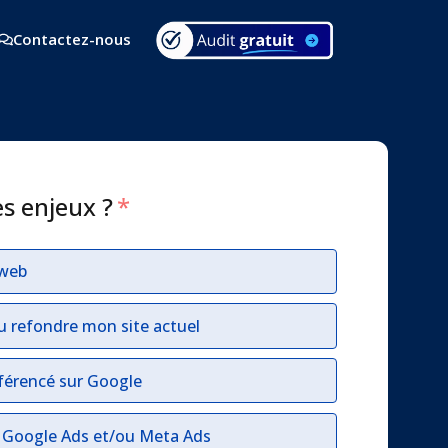
Contactez-nous
es enjeux ?
*
 web
u refondre mon site actuel
férencé sur Google
r Google Ads et/ou Meta Ads