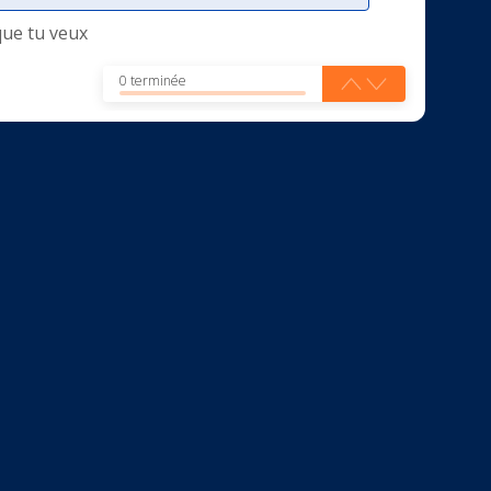
que tu veux
0 terminée