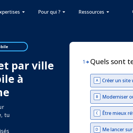
xpertises
Pour qui ?
Ressources
bile
Quels sont t
t par ville
1
ile à
Créer un site
A
he
Moderniser o
B
ur
Être mieux ré
C
, tu
Me lancer su
D
isés