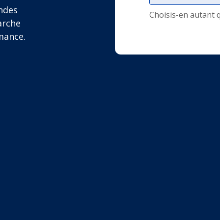
ndes
Choisis-en autant 
arche
mance.