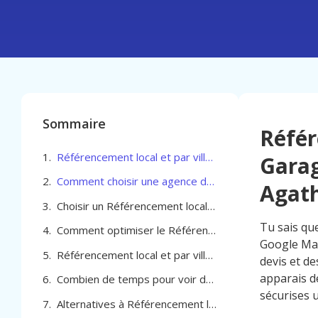
Sommaire
Référ
Référencement local et par ville pour Garage Automobile à Berchem-Sainte-Agathe
Garag
Comment choisir une agence de Référencement local et par ville pour Garage Automobile à Berchem-Sainte-Agathe
Agat
Choisir un Référencement local et par ville pour Garage Automobile à Berchem-Sainte-Agathe
Tu sais qu
Comment optimiser le Référencement local et par ville pour Garage Automobile à Berchem-Sainte-Agathe
Google Map
Référencement local et par ville pour Garage Automobile à Berchem-Sainte-Agathe
devis et de
apparais de
Combien de temps pour voir des résultats en référencement local pour ton garage auto
sécurises u
Alternatives à Référencement local et par ville pour Garage Automobile à Berchem-Sainte-Agathe