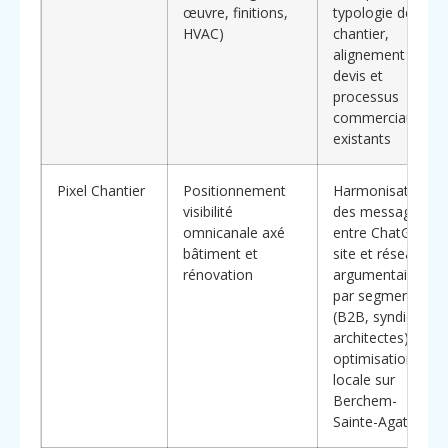
œuvre, finitions,
typologie de
HVAC)
chantier,
alignement avec
devis et
processus
commerciaux
existants
Pixel Chantier
Positionnement
Harmonisation
visibilité
des messages
omnicanale axé
entre ChatGPT,
bâtiment et
site et réseaux,
rénovation
argumentaires
par segment
(B2B, syndics,
architectes),
optimisation
locale sur
Berchem-
Sainte-Agathe