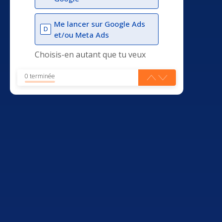
Me lancer sur Google Ads
D
et/ou Meta Ads
Choisis-en autant que tu veux
0 terminée