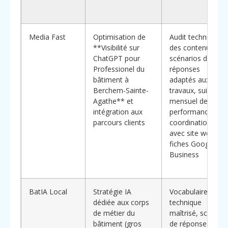
Media Fast
Optimisation de
Audit technique
**Visibilité sur
des contenus,
ChatGPT pour
scénarios de
Professionel du
réponses
bâtiment à
adaptés aux
Berchem-Sainte-
travaux, suivi
Agathe** et
mensuel des
intégration aux
performances,
parcours clients
coordination
avec site web et
fiches Google
Business
BatIA Local
Stratégie IA
Vocabulaire
dédiée aux corps
technique
de métier du
maîtrisé, scripts
bâtiment (gros
de réponses par