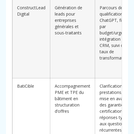
ConstructLead
Génération de
Parcours de
Digital
leads pour
qualification via
entreprises
ChatGPT, filtres
générales et
par
sous-traitants
budget/urgence,
intégration
CRM, suivi des
taux de
transformation
BatiCible
Accompagnement
Clarification des
PME et TPE du
prestations,
bâtiment en
mise en avant
structuration
des garanties et
d’offres
certifications,
réponses types
aux questions
récurrentes des