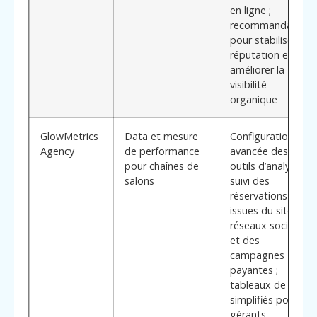
en ligne ;
recommandations
pour stabiliser la
réputation et
améliorer la
visibilité
organique
GlowMetrics
Data et mesure
Configuration
Agency
de performance
avancée des
pour chaînes de
outils d’analytics ;
salons
suivi des
réservations
issues du site, des
réseaux sociaux
et des
campagnes
payantes ;
tableaux de bord
simplifiés pour
gérants