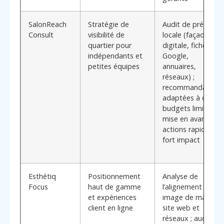
SalonReach
Stratégie de
Audit de présence
Consult
visibilité de
locale (façade
quartier pour
digitale, fiche
indépendants et
Google,
petites équipes
annuaires,
réseaux) ;
recommandations
adaptées à des
budgets limités ;
mise en avant des
actions rapides à
fort impact
Esthétiq
Positionnement
Analyse de
Focus
haut de gamme
l’alignement entre
et expériences
image de marque,
client en ligne
site web et
réseaux ; audit de