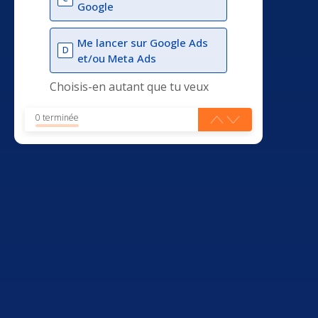
Google
Me lancer sur Google Ads
D
et/ou Meta Ads
Choisis-en autant que tu veux
0 terminée