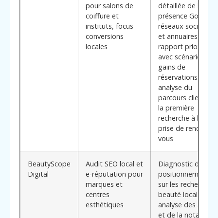
pour salons de
détaillée de la
coiffure et
présence Google,
instituts, focus
réseaux sociaux
conversions
et annuaires ;
locales
rapport priorisé
avec scénarios de
gains de
réservations ;
analyse du
parcours client de
la première
recherche à la
prise de rendez-
vous
BeautyScope
Audit SEO local et
Diagnostic de
Digital
e-réputation pour
positionnement
marques et
sur les recherches
centres
beauté locales ;
esthétiques
analyse des avis
et de la notation