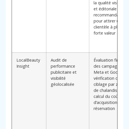
la qualité visuelle
et éditoriale ;
recommandations
pour attirer une
clientèle à plus
forte valeur
LocalBeauty
Audit de
Évaluation fine
Insight
performance
des campagnes
publicitaire et
Meta et Google ;
visibilité
vérification du
géolocalisée
ciblage par zones
de chalandise ;
calcul du coût
d’acquisition par
réservation