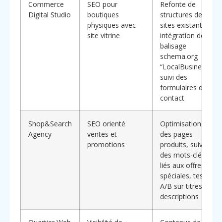
Commerce
SEO pour
Refonte de
Digital Studio
boutiques
structures de
physiques avec
sites existants,
site vitrine
intégration de
balisage
schema.org
“LocalBusiness”,
suivi des
formulaires de
contact
Shop&Search
SEO orienté
Optimisation
Agency
ventes et
des pages
promotions
produits, suivi
des mots-clés
liés aux offres
spéciales, tests
A/B sur titres et
descriptions