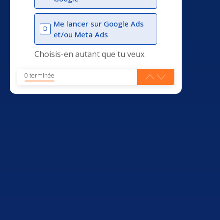
Me lancer sur Google Ads
D
et/ou Meta Ads
Choisis-en autant que tu veux
0 terminée