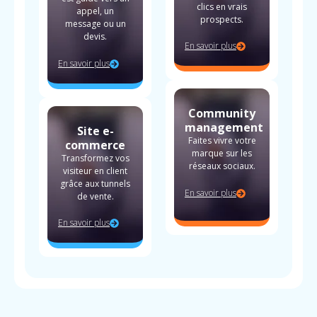
clics en vrais
appel, un
prospects.
message ou un
devis.
En savoir plus
En savoir plus
Community
management
Site e-
Faites vivre votre
commerce
marque sur les
Transformez vos
réseaux sociaux.
visiteur en client
grâce aux tunnels
En savoir plus
de vente.
En savoir plus