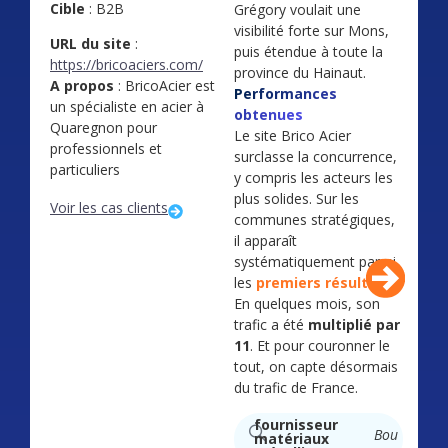
Cible
: B2B
Grégory voulait une
visibilité forte sur Mons,
URL du site
:
puis étendue à toute la
https://bricoaciers.com/
province du Hainaut.
A propos
: BricoAcier est
Performances
un spécialiste en acier à
obtenues
Quaregnon pour
à
Le site Brico Acier
professionnels et
surclasse la concurrence,
particuliers
y compris les acteurs les
plus solides. Sur les
Voir les cas clients
communes stratégiques,
il apparaît
systématiquement parmi
les
premiers résultats
.
En quelques mois, son
trafic a été
multiplié par
11
. Et pour couronner le
tout, on capte désormais
du trafic de France.
Localités
résultats
fournisseur
Boussu
matériaux