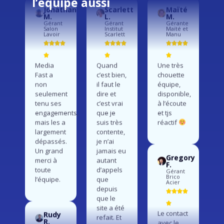
l’équipe aussi
Jonathan
Scarlett
Maïté
M.
L.
M.
Gérant
Gérant
Gérante
Salon
Institut
Maïté et
Lavoir
Scarlett
Manu
Media
Quand
Une très
Fast a
c’est bien,
chouette
non
il faut le
équipe,
seulement
dire et
disponible,
tenu ses
c’est vrai
à l’écoute
engagements,
que je
et tjs
mais les a
suis très
réactif
largement
contente,
dépassés.
je n’ai
Un grand
jamais eu
Gregory
merci à
autant
F.
toute
d’appels
Gérant
Brico
l’équipe.
que
Acier
depuis
que le
site a été
Le contact
Rudy
refait. Et
R.
avec le