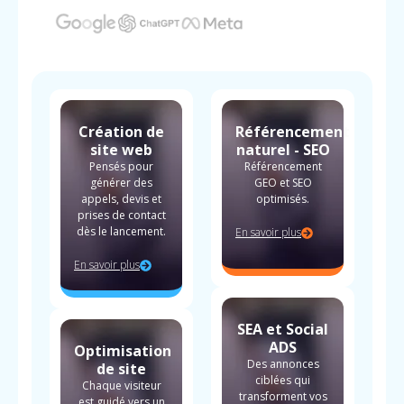
Création de
Référencement
site web
naturel - SEO
Pensés pour
Référencement
générer des
GEO et SEO
appels, devis et
optimisés.
prises de contact
dès le lancement.
En savoir plus
En savoir plus
SEA et Social
ADS
Optimisation
Des annonces
de site
ciblées qui
Chaque visiteur
transforment vos
est guidé vers un