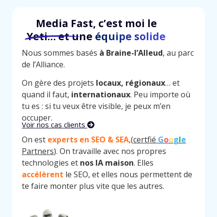
Media Fast, c’est moi le
Yeti… et une
équipe solide
Nous sommes basés
à Braine-l’Alleud
, au parc
de l’Alliance.
On gère des projets
locaux, régionaux
… et
quand il faut,
internationaux
. Peu importe où
tu es : si tu veux être visible, je peux m’en
occuper.
Voir nos cas clients
On est
experts en SEO & SEA
,(
certfié
G
o
o
g
l
e
Partners
). On travaille avec nos propres
technologies et
nos IA
maison
. Elles
accélèrent
le SEO, et elles nous permettent de
te faire monter plus vite que les autres.