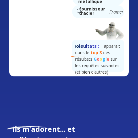
Hainaut
métallique
Localités
Quaregnon
résultats
fournisseur
Mons
Framerie
d'acier
Saint Ghisl
Saint Ghislain
Framerie
Mons
.
Quaregnon
Hainaut
Boussu
Résultats :
Il apparait
dans le
top 3
des
résultats
G
o
o
g
l
e
sur
les requêtes suivantes
(et bien d’autres)
Ils m'adorent... et