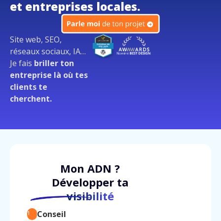
et entreprises locales.
Site web, SEO,
réseaux sociaux, IA…
Je fais
briller ton
entreprise là où tes
clients te
cherchent.
Mon ADN ?
Développer ta
visibilité
Conseil
1