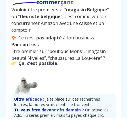
commerçant
Vouloir être premier sur “
magasin Belgique
”
ou ”
fleuriste belgique
”, c’est comme vouloir
concurrencer Amazon avec une caisse et un
comptoir.
Ce n’est
pas adapté
à ton business.
Par contre…
Être premier sur “boutique Mons”, “magasin
beauté Nivelles”, “chaussures La Louvière” ?
Ça, c’est possible.
Ultra efficace :
je te place sur des recherches
Menu
Contact
locales, là où tes vrais clients se trouvent..
Appelez
Tu veux être devant dès demain ?
On active les
Ads. Tu seras premier, mais tu payes chaque clic.