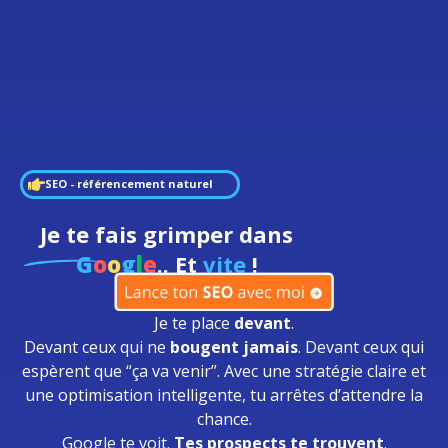
SEO - référencement naturel
Je te fais grimper dans
G
o
o
g
l
e
.. Et
vite
!
Je te place
devant
.
Devant ceux qui ne
bougent jamais
. Devant ceux qui
espèrent que “ça va venir”. Avec une stratégie claire et
une optimisation intelligente, tu arrêtes d’attendre la
chance.
Google te voit.
Tes prospects te trouvent
.