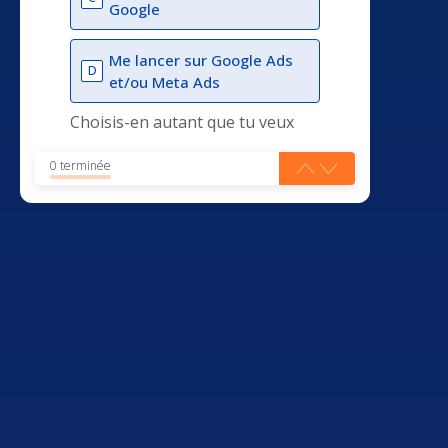
Google
Me lancer sur Google Ads
D
et/ou Meta Ads
Choisis-en autant que tu veux
0 terminée