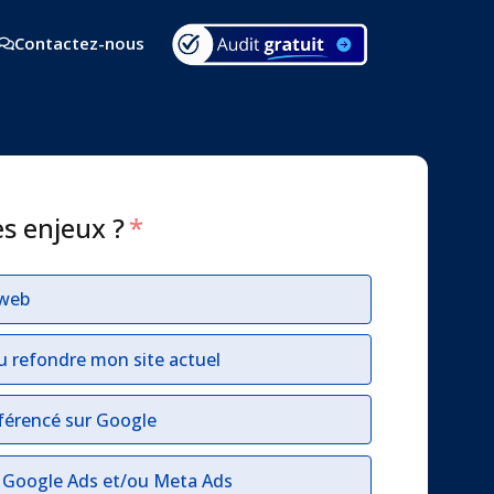
Contactez-nous
es enjeux ?
*
 web
u refondre mon site actuel
férencé sur Google
r Google Ads et/ou Meta Ads