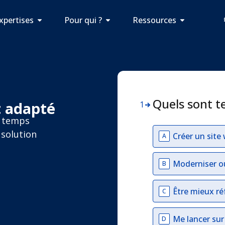
xpertises
Pour qui ?
Ressources
Quels sont t
t adapté
1
e temps
 solution
Créer un site
A
Moderniser o
B
Être mieux ré
C
Me lancer su
D