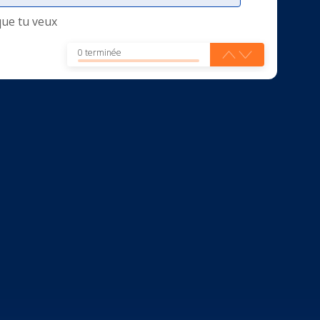
que tu veux
0 terminée