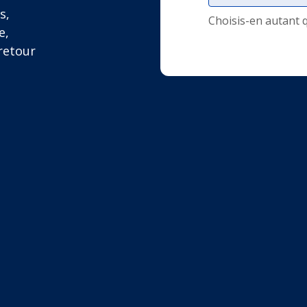
s,
Choisis-en autant 
e,
retour