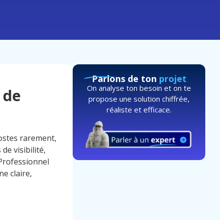
Parlons de ton
projet
On analyse ton besoin et on te
 de
propose une solution chiffrée,
réaliste et efficace.
ostes rarement,
e visibilité,
 Professionnel
e claire,