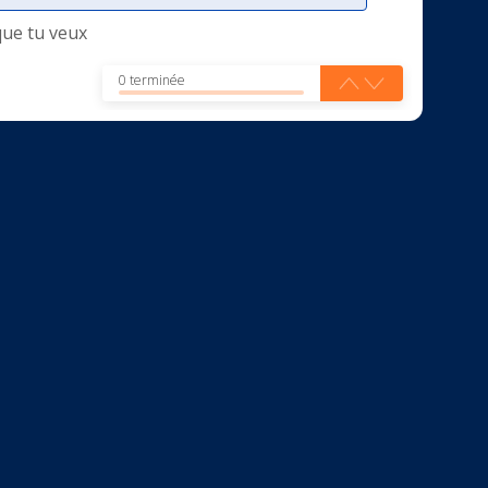
que tu veux
0 terminée