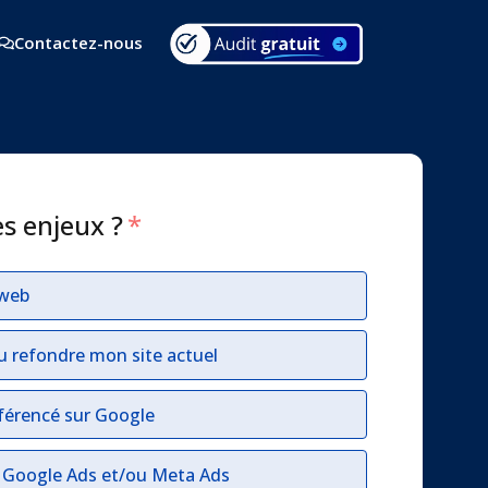
Contactez-nous
es enjeux ?
*
 web
u refondre mon site actuel
férencé sur Google
r Google Ads et/ou Meta Ads