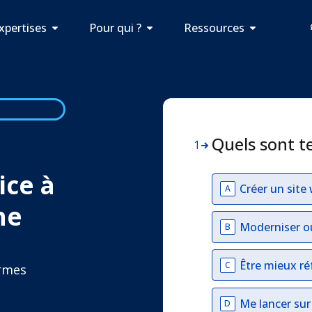
xpertises
Pour qui ?
Ressources
Quels sont t
1
ice à
Créer un site
A
he
Moderniser o
B
Être mieux ré
C
ormes
Me lancer su
D