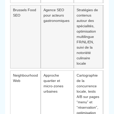
Brussels Food
Agence SEO
Stratégies de
Diff
SEO
pour acteurs
contenus
utile
gastronomiques
autour des
rest
spécialités,
visa
optimisation
clien
multilingue
inter
FR/NL/EN,
ou to
suivi de la
prox
notoriété
Berc
culinaire
Sain
locale
Neighbourhood
Approche
Cartographie
Diff
Web
quartier et
de la
pert
micro-zones
concurrence
les p
urbaines
locale, tests
ense
A/B sur pages
souh
“menu” et
domi
“réservation”,
quel
optimisation
clés 