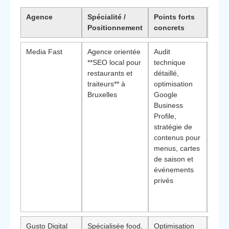
Agence
Spécialité /
Points forts
Pour
Positionnement
concrets
choi
Media Fast
Agence orientée
Audit
Diff
**SEO local pour
technique
appr
restaurants et
détaillé,
opéra
traiteurs** à
optimisation
centr
Bruxelles
Google
rése
Business
ligne
Profile,
entr
stratégie de
le **
contenus pour
Réfé
menus, cartes
natu
de saison et
Rest
événements
trait
privés
Berc
Sain
Agat
Gusto Digital
Spécialisée food,
Optimisation
Diff