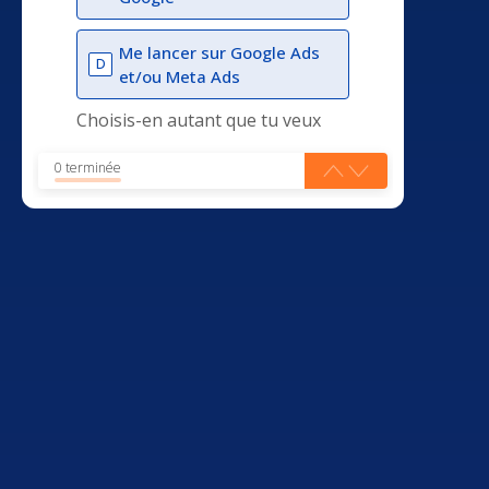
Me lancer sur Google Ads
D
et/ou Meta Ads
Choisis-en autant que tu veux
0 terminée