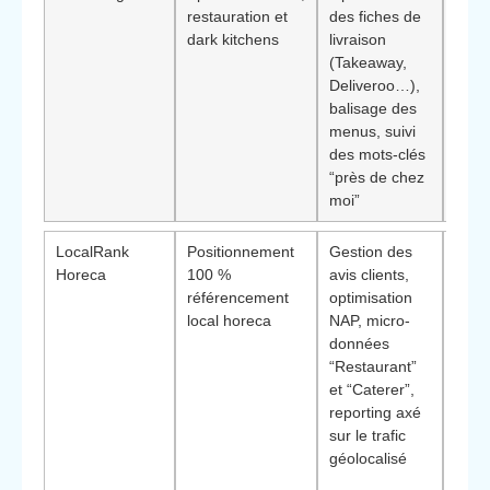
restauration et
des fiches de
forte
dark kitchens
livraison
expé
(Takeaway,
les 
Deliveroo…),
empo
balisage des
trait
menus, suivi
évén
des mots-clés
cibla
“près de chez
rayon
moi”
préci
LocalRank
Positionnement
Gestion des
Diff
Horeca
100 %
avis clients,
méth
référencement
optimisation
orie
local horeca
NAP, micro-
visibi
données
Goog
“Restaurant”
navi
et “Caterer”,
mobi
reporting axé
capte
sur le trafic
rech
géolocalisé
prox
immé