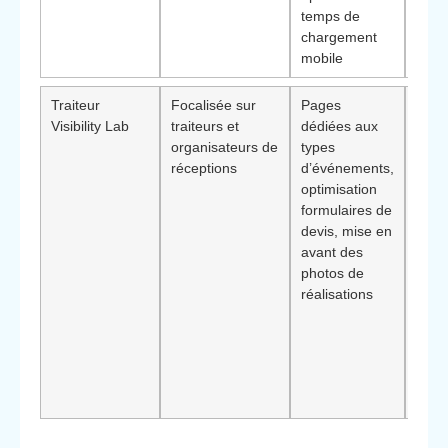
temps de
qu’u
chargement
territ
mobile
Traiteur
Focalisée sur
Pages
Diff
Visibility Lab
traiteurs et
dédiées aux
adap
organisateurs de
types
trait
réceptions
d’événements,
privé
optimisation
cher
formulaires de
dema
devis, mise en
devis
avant des
via l
photos de
Réfé
réalisations
natu
Rest
trait
Berc
Sain
Agat