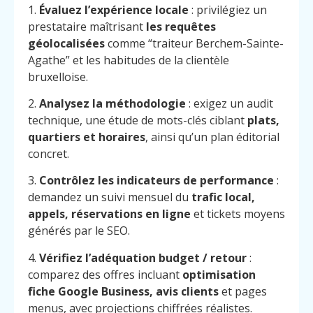
1.
Évaluez l’expérience locale
: privilégiez un
prestataire maîtrisant
les requêtes
géolocalisées
comme “traiteur Berchem-Sainte-
Agathe” et les habitudes de la clientèle
bruxelloise.
2.
Analysez la méthodologie
: exigez un audit
technique, une étude de mots-clés ciblant
plats,
quartiers et horaires
, ainsi qu’un plan éditorial
concret.
3.
Contrôlez les indicateurs de performance
:
demandez un suivi mensuel du
trafic local,
appels, réservations en ligne
et tickets moyens
générés par le SEO.
4.
Vérifiez l’adéquation budget / retour
:
comparez des offres incluant
optimisation
Menu
Contact
Appelez
fiche Google Business, avis clients
et pages
menus, avec projections chiffrées réalistes.