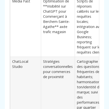
Media Fast
Optimisation de
Scripts de
*
**Visibilité sur
réponses
d
ChatGPT pour
calibrés sur les
a
Commerçant à
requêtes
s
Berchem-Sainte-
locales;
l
Agathe** axée
intégration avec
d
trafic magasin
Google
p
Business;
m
reporting
p
fréquent sur les
c
requêtes clients
ChatLocal
Stratégies
Cartographie
M
Studio
conversationnelles
des questions
c
pour commerces
fréquentes des
r
de proximité
habitants;
C
harmonisation
e
ton/identité de
e
marque; suivi
des
performances
par quartier