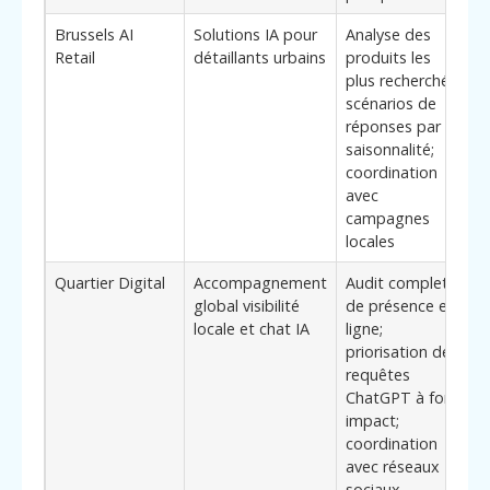
Brussels AI
Solutions IA pour
Analyse des
C
Retail
détaillants urbains
produits les
plus recherchés;
a
scénarios de
l
réponses par
d
saisonnalité;
coordination
p
avec
s
campagnes
locales
Quartier Digital
Accompagnement
Audit complet
P
global visibilité
de présence en
c
locale et chat IA
ligne;
v
priorisation des
C
requêtes
r
ChatGPT à fort
impact;
coordination
avec réseaux
sociaux