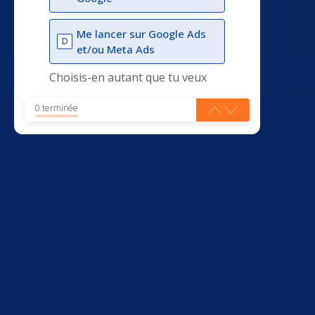
Me lancer sur Google Ads
D
et/ou Meta Ads
Choisis-en autant que tu veux
0 terminée