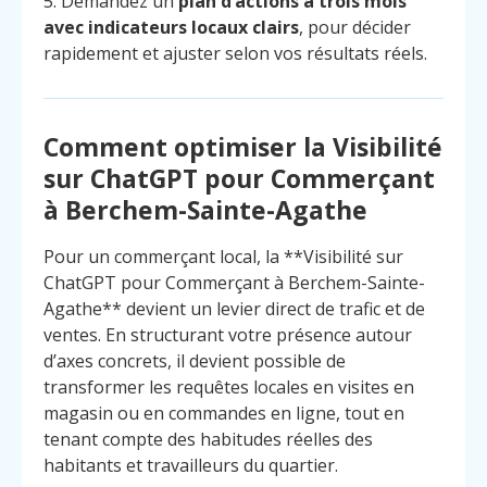
5. Demandez un
plan d’actions à trois mois
avec indicateurs locaux clairs
, pour décider
rapidement et ajuster selon vos résultats réels.
Comment optimiser la Visibilité
sur ChatGPT pour Commerçant
à Berchem-Sainte-Agathe
Pour un commerçant local, la **Visibilité sur
ChatGPT pour Commerçant à Berchem-Sainte-
Agathe** devient un levier direct de trafic et de
ventes. En structurant votre présence autour
d’axes concrets, il devient possible de
transformer les requêtes locales en visites en
magasin ou en commandes en ligne, tout en
Menu
Contact
tenant compte des habitudes réelles des
Appelez
habitants et travailleurs du quartier.