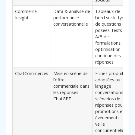
Commerce
Data & analyse de
Tableaux de
Insight
performance
bord sur le type
a
conversationnelle
de questions
o
posées; tests
c
A/B de
m
formulations;
p
optimisation
*
continue des
c
réponses
ChatCommerces
Mise en scène de
Fiches produits
I
l’offre
adaptées au
v
commerciale dans
langage
o
les réponses
conversationnel;
e
ChatGPT
scénarios de
q
réponses pour
promotions et
événements;
veille
concurrentielle