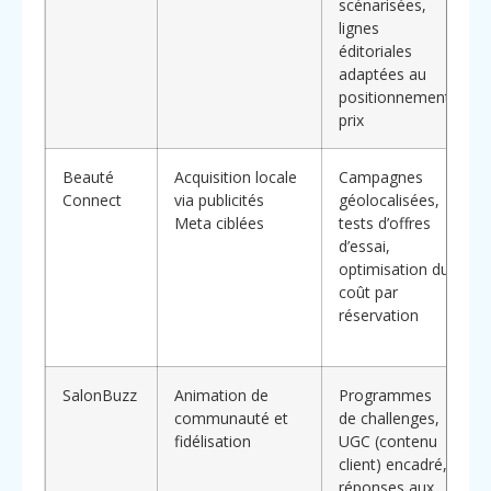
scénarisées,
lignes
éditoriales
adaptées au
c
positionnement
prix
Beauté
Acquisition locale
Campagnes
Connect
via publicités
géolocalisées,
Meta ciblées
tests d’offres
d’essai,
optimisation du
coût par
réservation
c
SalonBuzz
Animation de
Programmes
communauté et
de challenges,
fidélisation
UGC (contenu
client) encadré,
réponses aux