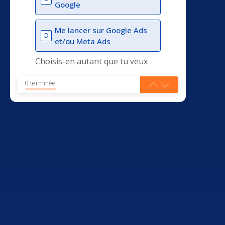
Google
Me lancer sur Google Ads
D
et/ou Meta Ads
Choisis-en autant que tu veux
0 terminée