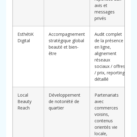
avis et
messages
privés
EsthétiK
Accompagnement
Audit complet
Digital
stratégique global
de la présence
beauté et bien-
en ligne,
être
alignement
réseaux
d
sociaux / offres
/ prix, reporting
détaillé
Local
Développement
Partenariats
Beauty
de notoriété de
avec
Reach
quartier
commerces
voisins,
contenus
orientés vie
locale,
o