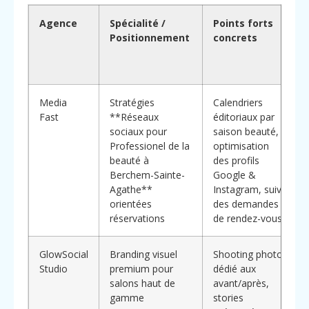
Agence
Spécialité /
Points forts
Positionnement
concrets
Media
Stratégies
Calendriers
Fast
**Réseaux
éditoriaux par
sociaux pour
saison beauté,
Professionel de la
optimisation
beauté à
des profils
Berchem-Sainte-
Google &
p
Agathe**
Instagram, suivi
orientées
des demandes
réservations
de rendez-vous
GlowSocial
Branding visuel
Shooting photo
Studio
premium pour
dédié aux
salons haut de
avant/après,
gamme
stories