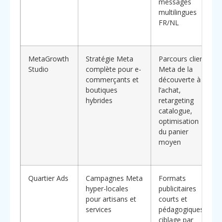
messages
multilingues
FR/NL
MetaGrowth
Stratégie Meta
Parcours client
Studio
complète pour e-
Meta de la
commerçants et
découverte à
boutiques
l’achat,
hybrides
retargeting
catalogue,
optimisation
du panier
moyen
Quartier Ads
Campagnes Meta
Formats
hyper-locales
publicitaires
pour artisans et
courts et
services
pédagogiques,
ciblage par