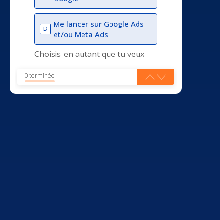
Me lancer sur Google Ads
D
et/ou Meta Ads
Choisis-en autant que tu veux
0 terminée