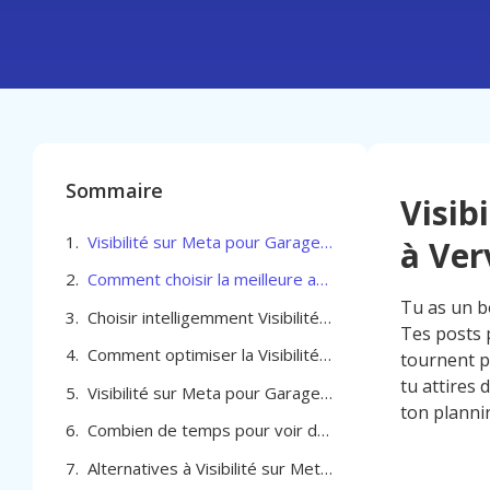
Sommaire
Visib
Visibilité sur Meta pour Garage Automobile à Verviers
à Ver
Comment choisir la meilleure agence pour booster la Visibilité sur Meta pour Garage Automobile à Verviers
Tu as un b
Choisir intelligemment Visibilité sur Meta pour Garage Automobile à Verviers
Tes posts 
Comment optimiser la Visibilité sur Meta pour Garage Automobile à Verviers
tournent p
tu attires 
Visibilité sur Meta pour Garage Automobile à Verviers
ton planni
Combien de temps pour voir des résultats avec la visibilité Meta pour ton garage automobile à Verviers
Alternatives à Visibilité sur Meta pour Garage Automobile à Verviers