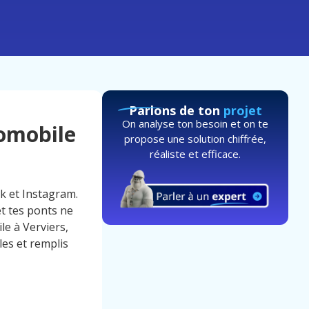
Parlons de ton
projet
On analyse ton besoin et on te
tomobile
propose une solution chiffrée,
réaliste et efficace.
k et Instagram.
t tes ponts ne
le à Verviers,
les et remplis