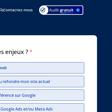
Contactez-nous
es enjeux ?
*
 web
u refondre mon site actuel
férencé sur Google
r Google Ads et/ou Meta Ads