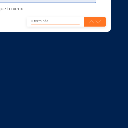
que tu veux
0 terminée