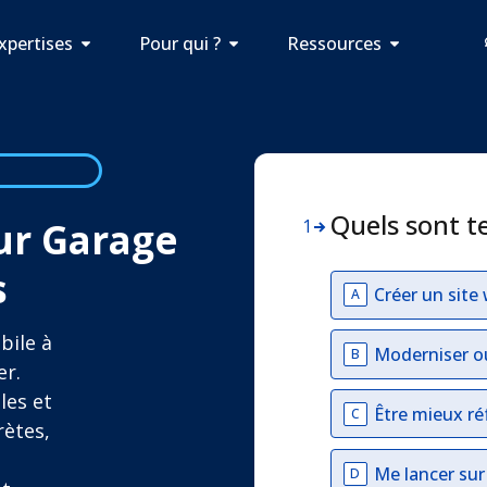
xpertises
Pour qui ?
Ressources
Quels sont t
our Garage
1
s
Créer un site
A
bile à
Moderniser o
B
er.
les et
Être mieux ré
C
rètes,
Me lancer su
D