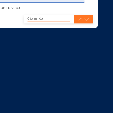
que tu veux
0 terminée