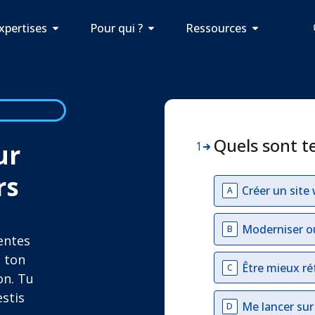
xpertises
Pour qui ?
Ressources
Quels sont t
ur
1
rs
Créer un site
A
Moderniser o
B
ventes
e ton
Être mieux ré
C
on. Tu
estis
Me lancer su
D