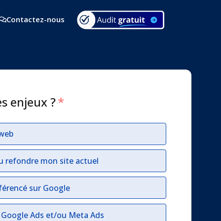
Contactez-nous
es enjeux ?
*
 web
u refondre mon site actuel
férencé sur Google
r Google Ads et/ou Meta Ads