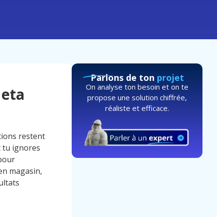
Parlons de ton
projet
On analyse ton besoin et on te
Meta
propose une solution chiffrée,
réaliste et efficace.
tions restent
t tu ignores
 pour
 en magasin,
ultats