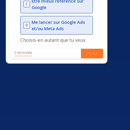
Être mieux référencé sur
C
Google
Me lancer sur Google Ads
D
et/ou Meta Ads
Choisis-en autant que tu veux
0 terminée