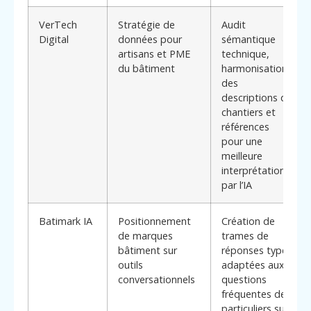
VerTech
Stratégie de
Audit
Digital
données pour
sémantique
artisans et PME
technique,
du bâtiment
harmonisation
des
descriptions de
chantiers et
références
pour une
meilleure
interprétation
par l’IA
Batimark IA
Positionnement
Création de
de marques
trames de
bâtiment sur
réponses types
outils
adaptées aux
conversationnels
questions
fréquentes des
particuliers sur