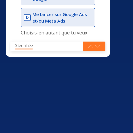
Me lancer sur Google Ads
D
et/ou Meta Ads
Choisis-en autant que tu veux
0 terminée