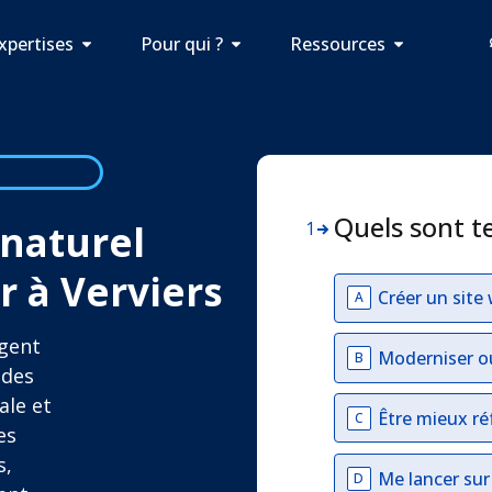
xpertises
Pour qui ?
Ressources
Quels sont t
naturel
1
 à Verviers
Créer un site
A
Agent
Moderniser o
B
 des
ale et
Être mieux ré
C
es
s,
Me lancer su
D