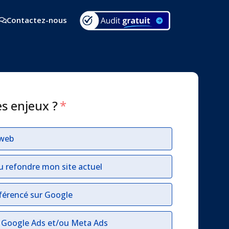
Contactez-nous
es enjeux ?
*
 web
u refondre mon site actuel
férencé sur Google
r Google Ads et/ou Meta Ads