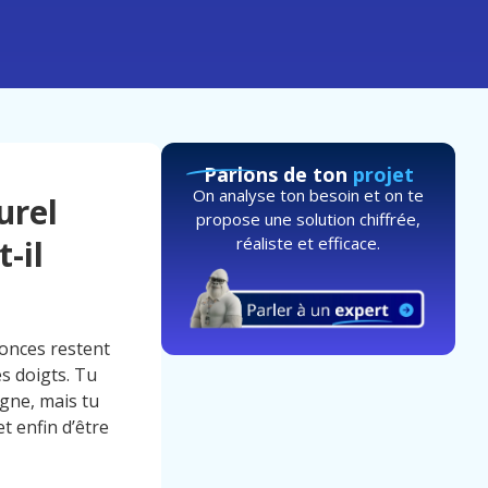
Parlons de ton
projet
On analyse ton besoin et on te
urel
propose une solution chiffrée,
réaliste et efficace.
-il
nonces restent
es doigts. Tu
igne, mais tu
t enfin d’être