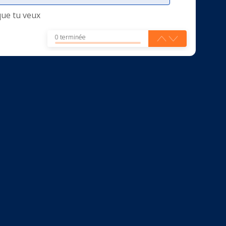
que tu veux
0 terminée