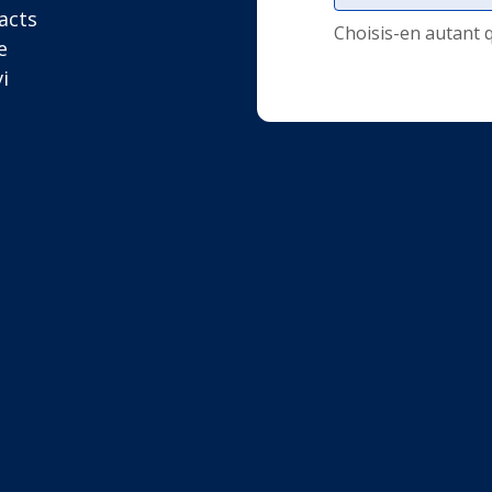
acts
Choisis-en autant 
e
i
.