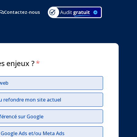
Contactez-nous
es enjeux ?
*
 web
u refondre mon site actuel
férencé sur Google
r Google Ads et/ou Meta Ads