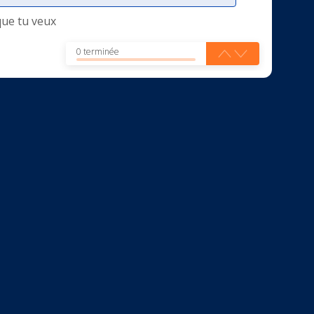
que tu veux
0 terminée