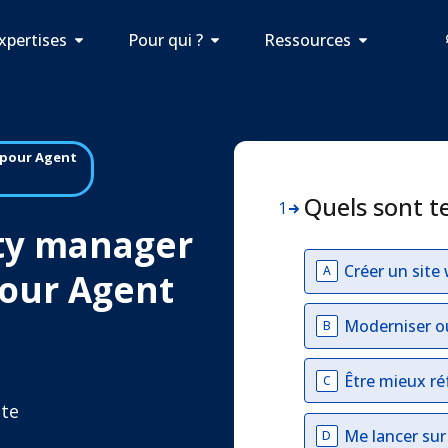
xpertises
Pour qui ?
Ressources
pour Agent
Quels sont t
1
ty manager
Créer un site
A
our Agent
Moderniser o
B
Être mieux ré
C
 te
Me lancer su
D