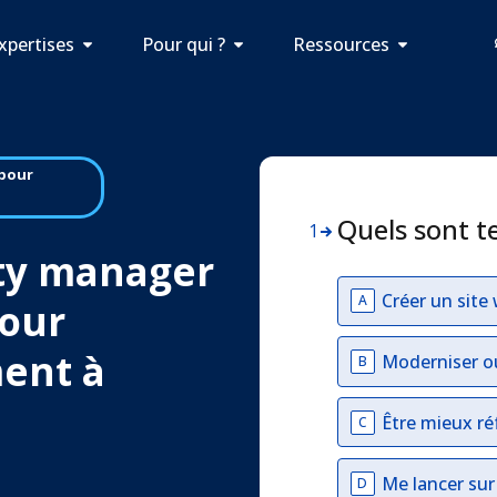
xpertises
Pour qui ?
Ressources
pour
Quels sont t
1
ty manager
Créer un site
A
our
ment à
Moderniser o
B
Être mieux ré
C
Me lancer su
D