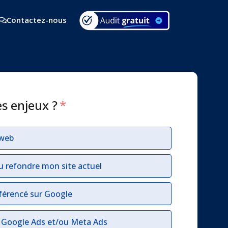
Contactez-nous
es enjeux ?
*
 web
u refondre mon site actuel
férencé sur Google
r Google Ads et/ou Meta Ads