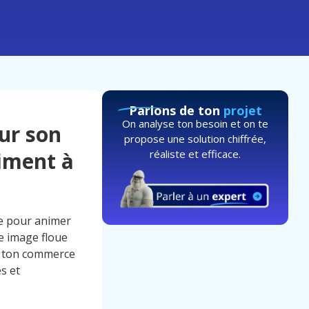
Parlons de ton
projet
On analyse ton besoin et on te
ur son
propose une solution chiffrée,
réaliste et efficace.
iment à
de pour animer
ne image floue
r ton commerce
és et