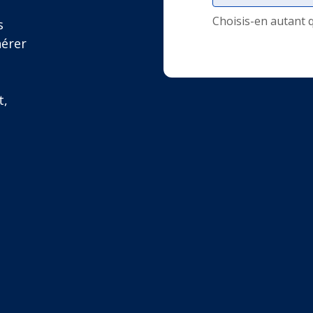
Choisis-en autant 
s
nérer
t,