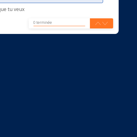
que tu veux
0 terminée