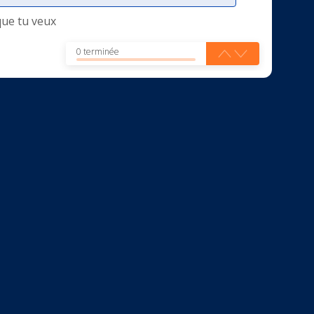
que tu veux
0 terminée