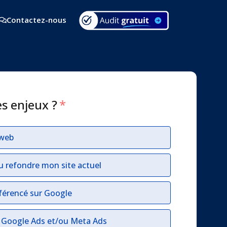
Contactez-nous
es enjeux ?
*
 web
u refondre mon site actuel
férencé sur Google
r Google Ads et/ou Meta Ads