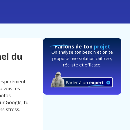
Parlons de ton
projet
On analyse ton besoin et on te
nel du
propose une solution chiffrée,
réaliste et efficace.
ésespérément
u vois tes
hotos
sur Google, tu
ns stress.