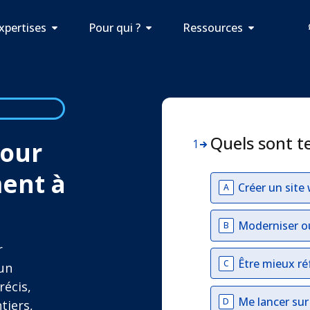
xpertises
Pour qui ?
Ressources
Quels sont t
pour
1
ment à
Créer un site
A
Moderniser o
B
r
Être mieux ré
C
 un
récis,
Me lancer su
D
tiers,