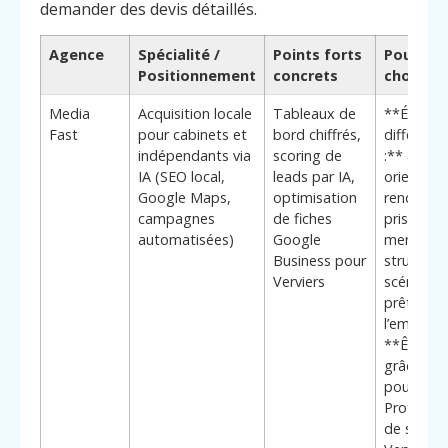
demander des devis détaillés.
Agence
Spécialité /
Points forts
Pourquoi
Positionnement
concrets
choisir
Media
Acquisition locale
Tableaux de
**Élémen
Fast
pour cabinets et
bord chiffrés,
différenc
indépendants via
scoring de
:** appr
IA (SEO local,
leads par IA,
orientée
Google Maps,
optimisation
rendez-v
campagnes
de fiches
pris, suivi
automatisées)
Google
mensuel t
Business pour
structuré,
Verviers
scénarios
prêts à
l’emploi 
**Être vis
grâce l’IA
pour
Professio
de servic