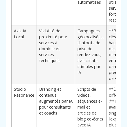
automatisés
utile pou
services à
forte
responsab
Axis IA
Visibilité de
Campagnes
**Bénéfi
Local
proximité pour
géolocalisées,
clés :**
services à
chatbots de
hausse ra
domicile et
prise de
des
services
rendez-vous,
demande
techniques
avis clients
entrantes
stimulés par
dans un 
IA
précis au
de Vervie
Studio
Branding et
Scripts de
**Élémen
Résonance
contenus
vidéos,
différenci
augmentés par IA
séquences e-
:** mise 
pour consultants
mail et
avant de 
et coachs
articles de
singularit
blog co-écrits
l’expert
avec IA,
plutôt qu