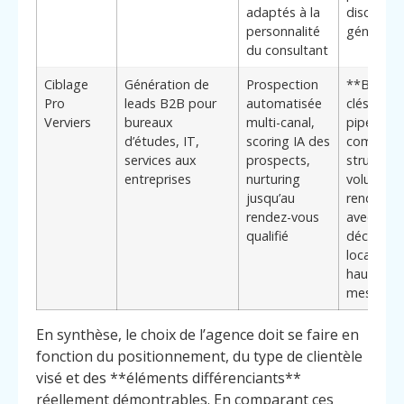
adaptés à la
discours
personnalité
génériqu
du consultant
Ciblage
Génération de
Prospection
**Bénéfi
Pro
leads B2B pour
automatisée
clés :**
Verviers
bureaux
multi-canal,
pipeline
d’études, IT,
scoring IA des
commerci
services aux
prospects,
structuré,
entreprises
nurturing
volume d
jusqu’au
rendez-v
rendez-vous
avec
qualifié
décideurs
locaux en
hausse
mesurabl
En synthèse, le choix de l’agence doit se faire en
fonction du positionnement, du type de clientèle
visé et des **éléments différenciants**
réellement démontrables. En comparant ces