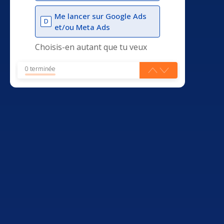
Me lancer sur Google Ads
D
et/ou Meta Ads
Choisis-en autant que tu veux
0 terminée