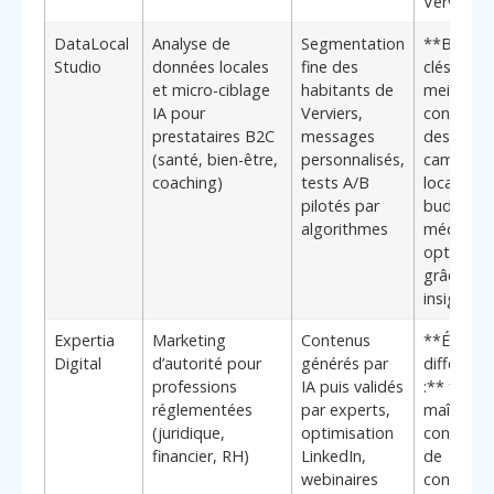
Verviers*
DataLocal
Analyse de
Segmentation
**Bénéfi
Studio
données locales
fine des
clés :**
et micro-ciblage
habitants de
meilleure
IA pour
Verviers,
conversio
prestataires B2C
messages
des
(santé, bien-être,
personnalisés,
campagn
coaching)
tests A/B
locales,
pilotés par
budget
algorithmes
média
optimisé
grâce au
insights 
Expertia
Marketing
Contenus
**Élémen
Digital
d’autorité pour
générés par
différenci
professions
IA puis validés
:** forte
réglementées
par experts,
maîtrise 
(juridique,
optimisation
contraint
financier, RH)
LinkedIn,
de
webinaires
conformit