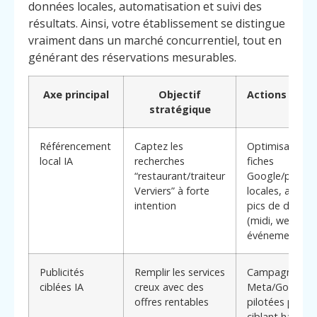
données locales, automatisation et suivi des
résultats. Ainsi, votre établissement se distingue
vraiment dans un marché concurrentiel, tout en
générant des réservations mesurables.
Axe principal
Objectif
Actions conc
stratégique
Référencement
Captez les
Optimisation I
local IA
recherches
fiches
“restaurant/traiteur
Google/platef
Verviers” à forte
locales, ajusté
intention
pics de deman
(midi, week-en
événements lo
Publicités
Remplir les services
Campagnes
Menu
Contact
ciblées IA
creux avec des
Meta/Google
Appelez
offres rentables
pilotées par IA
ciblant habitan