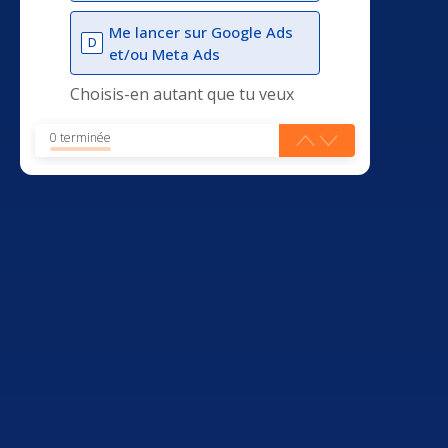
Me lancer sur Google Ads
D
et/ou Meta Ads
Choisis-en autant que tu veux
0 terminée