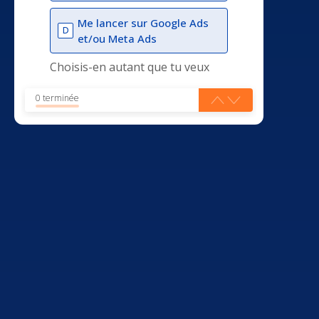
Me lancer sur Google Ads
D
et/ou Meta Ads
Choisis-en autant que tu veux
0 terminée