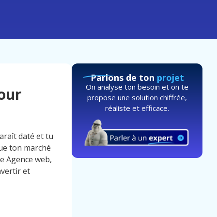
Parlons de ton
projet
On analyse ton besoin et on te
our
propose une solution chiffrée,
réaliste et efficace.
araît daté et tu
 que ton marché
Une Agence web,
vertir et