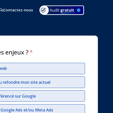
Contactez-nous
es enjeux ?
*
 web
u refondre mon site actuel
férencé sur Google
r Google Ads et/ou Meta Ads