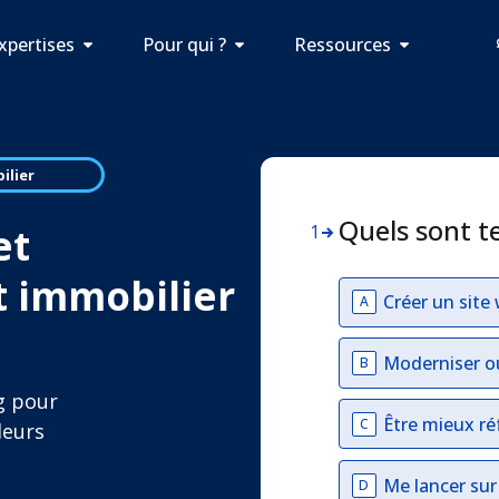
xpertises
Pour qui ?
Ressources
ilier
Quels sont t
et
1
 immobilier
Créer un site
A
Moderniser o
B
g pour
Être mieux ré
C
deurs
Me lancer su
D