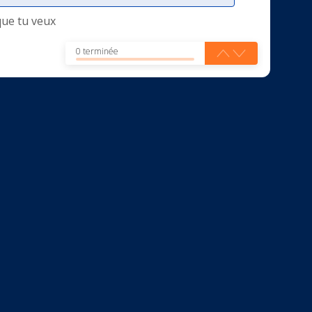
que tu veux
0 terminée