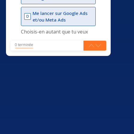
Me lancer sur Google Ads
D
et/ou Meta Ads
Choisis-en autant que tu veux
0 terminée