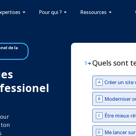
xpertises
Pour qui ?
Ressources
nel de la
Quels sont t
1
ies
Créer un site
A
ofessionel
Moderniser o
B
Être mieux ré
C
pour
 ton
Me lancer su
s
D