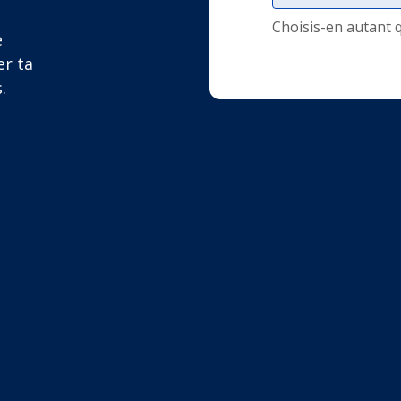
Choisis-en autant 
e
er ta
.