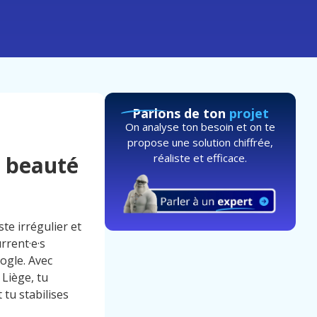
Parlons de ton
projet
On analyse ton besoin et on te
propose une solution chiffrée,
réaliste et efficace.
a beauté
te irrégulier et
rrent·e·s
oogle. Avec
 Liège, tu
 tu stabilises