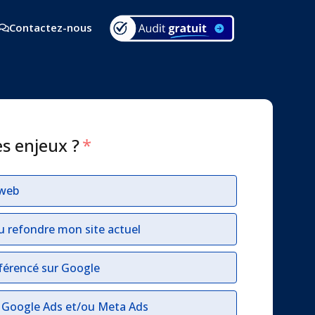
Contactez-nous
es enjeux ?
*
 web
u refondre mon site actuel
férencé sur Google
r Google Ads et/ou Meta Ads