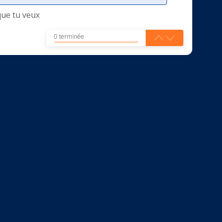
que tu veux
0 terminée