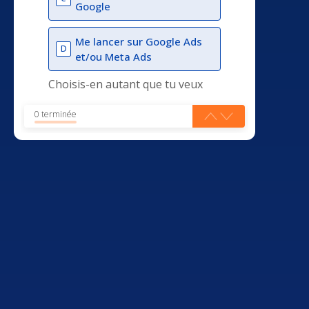
Google
Me lancer sur Google Ads
D
et/ou Meta Ads
Choisis-en autant que tu veux
0 terminée