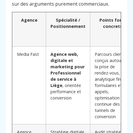
sur des arguments purement commerciaux.
Agence
Spécialité /
Points forts
Positionnement
concrets
Media Fast
Agence web,
Parcours clients
digitale et
conçus autour de
marketing pour
la prise de
Professionnel
rendez-vous, suivi
de service à
analytique fin des
Liège
, orientée
formulaires et
performance et
appels,
conversion
optimisation
continue des
tunnels de
conversion
Agence
Stratégie digitale
Audit stratégique