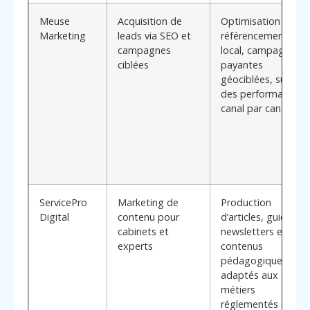
Meuse
Acquisition de
Optimisation du
Marketing
leads via SEO et
référencement
campagnes
local, campagnes
ciblées
payantes
géociblées, suivi
des performances
canal par canal
ServicePro
Marketing de
Production
Digital
contenu pour
d’articles, guides,
cabinets et
newsletters et
experts
contenus
pédagogiques
adaptés aux
métiers
réglementés ou