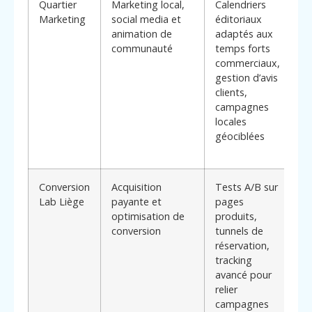
Quartier
Marketing local,
Calendriers
*
Marketing
social media et
éditoriaux
di
animation de
adaptés aux
:*
communauté
temps forts
la
commerciaux,
de
gestion d’avis
la
clients,
de
campagnes
gr
locales
pr
géociblées
so
co
Conversion
Acquisition
Tests A/B sur
*
Lab Liège
payante et
pages
di
optimisation de
produits,
:*
conversion
tunnels de
a
réservation,
c
tracking
qu
avancé pour
in
relier
dé
campagnes
et