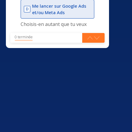
Me lancer sur Google Ads
D
et/ou Meta Ads
Choisis-en autant que tu veux
0 terminée