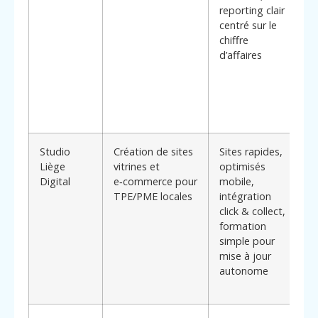
reporting clair
cl
centré sur le
m
chiffre
(t
d’affaires
m
fr
d’
d
ch
Studio
Création de sites
Sites rapides,
*
Liège
vitrines et
optimisés
di
Digital
e‑commerce pour
mobile,
:*
TPE/PME locales
intégration
c
click & collect,
qu
formation
un
simple pour
pr
mise à jour
fa
autonome
sa
in