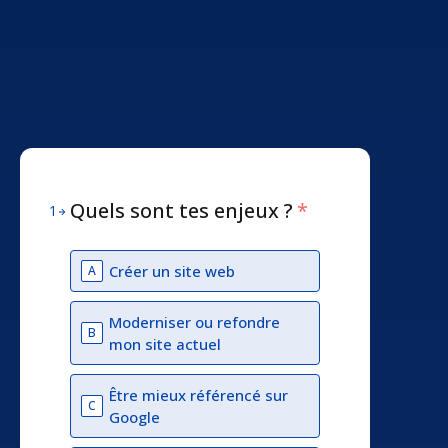
Quels sont tes enjeux ?
*
1
Créer un site web
A
Moderniser ou refondre
B
mon site actuel
Être mieux référencé sur
C
Google