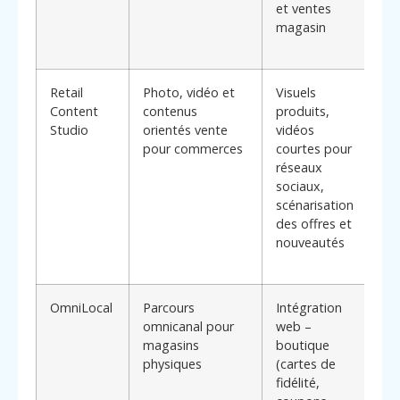
et ventes
m
magasin
ch
d
Retail
Photo, vidéo et
Visuels
*
Content
contenus
produits,
di
Studio
orientés vente
vidéos
:*
pour commerces
courtes pour
l’
réseaux
en
sociaux,
et
scénarisation
ta
des offres et
d
nouveautés
c
di
OmniLocal
Parcours
Intégration
*
omnicanal pour
web –
di
magasins
boutique
:*
physiques
(cartes de
a
fidélité,
c