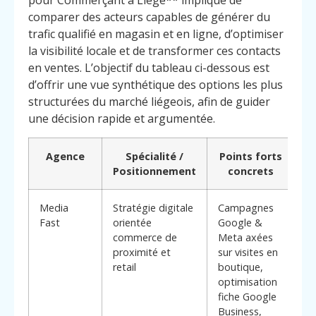
pour Commerçant à Liège** implique de
comparer des acteurs capables de générer du
trafic qualifié en magasin et en ligne, d’optimiser
la visibilité locale et de transformer ces contacts
en ventes. L’objectif du tableau ci-dessous est
d’offrir une vue synthétique des options les plus
structurées du marché liégeois, afin de guider
une décision rapide et argumentée.
Agence
Spécialité /
Points forts
P
Positionnement
concrets
Media
Stratégie digitale
Campagnes
*
Fast
orientée
Google &
di
commerce de
Meta axées
:*
proximité et
sur visites en
tr
retail
boutique,
pr
optimisation
fo
fiche Google
le
Business,
**