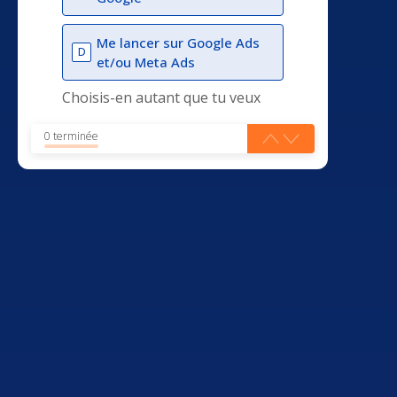
Me lancer sur Google Ads
D
et/ou Meta Ads
Choisis-en autant que tu veux
0 terminée