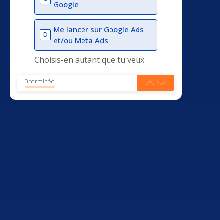
Google
Me lancer sur Google Ads
D
et/ou Meta Ads
Choisis-en autant que tu veux
0 terminée