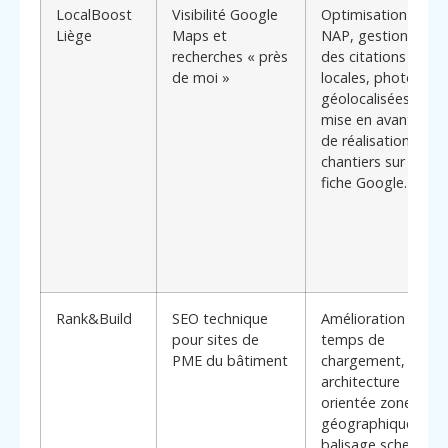
LocalBoost
Visibilité Google
Optimisation
Liège
Maps et
NAP, gestion
recherches « près
des citations
de moi »
locales, photos
géolocalisées,
mise en avant
de réalisations
chantiers sur la
fiche Google.
Rank&Build
SEO technique
Amélioration des
pour sites de
temps de
PME du bâtiment
chargement,
architecture
orientée zones
géographiques,
balisage schema