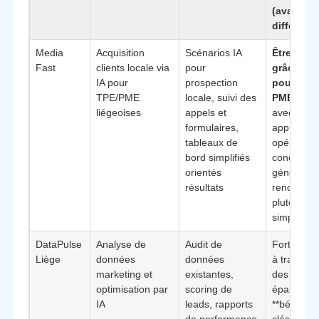
(avantag
différenci
Media
Acquisition
Scénarios IA
Être visib
Fast
clients locale via
pour
grâce l’IA
IA pour
prospection
pour TPE 
TPE/PME
locale, suivi des
PME à Li
liégeoises
appels et
avec une
formulaires,
approche 
tableaux de
opérationn
bord simplifiés
conçue po
orientés
générer d
résultats
rendez-vo
plutôt que
simples vi
DataPulse
Analyse de
Audit de
Forte capa
Liège
données
données
à transfo
marketing et
existantes,
des donn
optimisation par
scoring de
éparses e
IA
leads, rapports
**bénéfice
de performance
clés** : ba