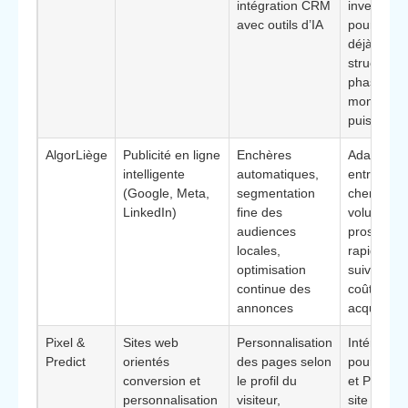
intégration CRM
investiss
avec outils d’IA
pour des
déjà
structurée
phase de
montée e
puissance
AlgorLiège
Publicité en ligne
Enchères
Adaptée a
intelligente
automatiques,
entreprise
(Google, Meta,
segmentation
cherchant
LinkedIn)
fine des
volume de
audiences
prospects
locales,
rapide, av
optimisation
suivi préci
continue des
coût par
annonces
acquisitio
Pixel &
Sites web
Personnalisation
Intéressan
Predict
orientés
des pages selon
pour les 
conversion et
le profil du
et PME do
personnalisation
visiteur,
site reçoit