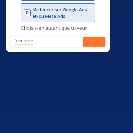
Me lancer sur Google Ads
D
et/ou Meta Ads
Choisis-en autant que tu veux
0 terminée