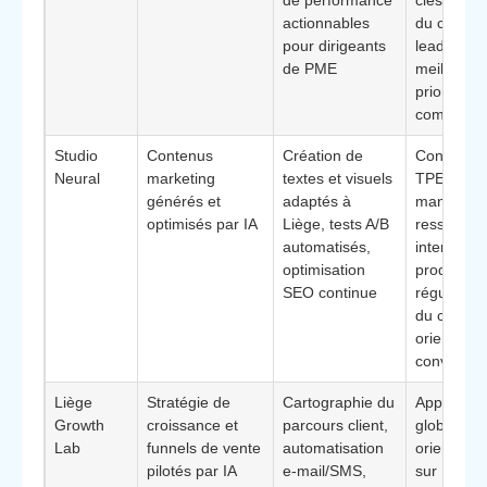
actionnables
du coût pa
pour dirigeants
lead et
de PME
meilleure
priorisatio
commerci
Studio
Contenus
Création de
Convient 
Neural
marketing
textes et visuels
TPE et P
générés et
adaptés à
manquant
optimisés par IA
Liège, tests A/B
ressource
automatisés,
internes p
optimisation
produire
SEO continue
régulière
du conten
orienté
conversio
Liège
Stratégie de
Cartographie du
Approche
Growth
croissance et
parcours client,
globale
Lab
funnels de vente
automatisation
orientée r
pilotés par IA
e-mail/SMS,
sur