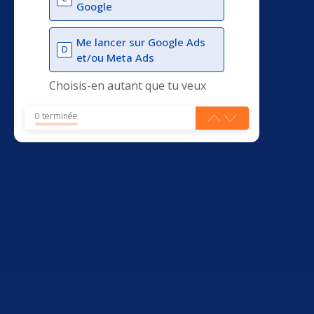
Google
Me lancer sur Google Ads
D
et/ou Meta Ads
Choisis-en autant que tu veux
0 terminée