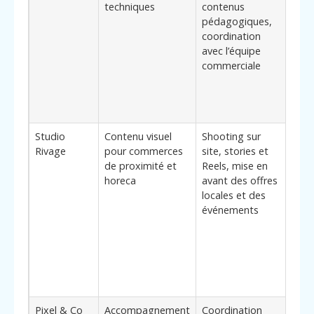
techniques
contenus
soci
pédagogiques,
cana
coordination
pros
avec l’équipe
stru
commerciale
pour
indus
de s
prof
Studio
Contenu visuel
Shooting sur
Élé
Rivage
pour commerces
site, stories et
diff
de proximité et
Reels, mise en
fort
horeca
avant des offres
à gé
locales et des
trafi
événements
de v
à de
très
dans
terri
liég
Pixel & Co
Accompagnement
Coordination
Béné