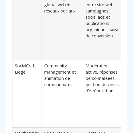
global web +
entre site web,
visi
réseaux sociaux
campagnes
du p
social ads et
clien
publications
PME 
organiques, suivi
veul
de conversion
rése
soci
acqu
paya
SocialCraft
Community
Modération
Élé
Liège
management et
active, réponses
diff
animation de
personnalisées,
idéa
communautés
gestion de crises
marq
d’e-réputation
expo
avis 
souh
dial
cons
leur