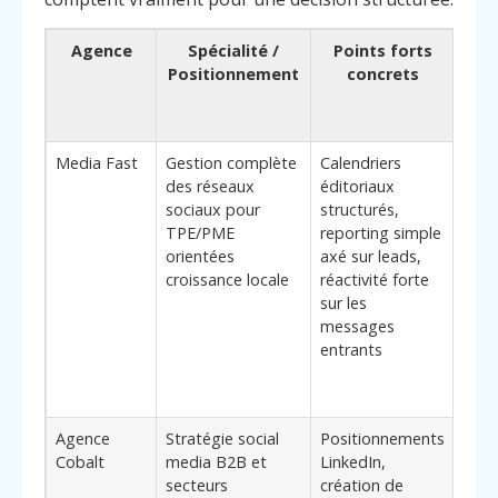
Agence
Spécialité /
Points forts
Po
Positionnement
concrets
(a
diff
Media Fast
Gestion complète
Calendriers
Élé
des réseaux
éditoriaux
diff
sociaux pour
structurés,
: ap
TPE/PME
reporting simple
opér
orientées
axé sur leads,
pens
croissance locale
réactivité forte
les 
sur les
disp
messages
peu 
entrants
et c
un p
en m
Agence
Stratégie social
Positionnements
Béné
Cobalt
media B2B et
LinkedIn,
tran
secteurs
création de
rése