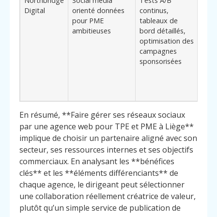
Northbridge
Social media
Tests A/B
Béné
Digital
orienté données
continus,
pilo
pour PME
tableaux de
perf
ambitieuses
bord détaillés,
adap
optimisation des
entr
campagnes
souh
sponsorisées
budg
medi
résu
chiff
En résumé, **Faire gérer ses réseaux sociaux
par une agence web pour TPE et PME à Liège**
implique de choisir un partenaire aligné avec son
secteur, ses ressources internes et ses objectifs
commerciaux. En analysant les **bénéfices
clés** et les **éléments différenciants** de
chaque agence, le dirigeant peut sélectionner
une collaboration réellement créatrice de valeur,
plutôt qu’un simple service de publication de