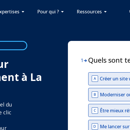
xpertises
Pour qui ?
Ressources
Quels sont t
ur
1
ent à La
Créer un site
A
Moderniser o
B
el du
Être mieux ré
C
 clic
Me lancer su
D
our