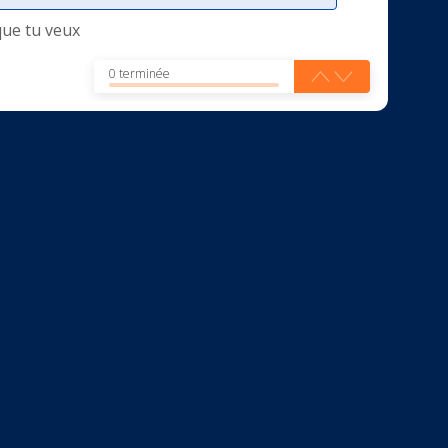
que tu veux
0 terminée