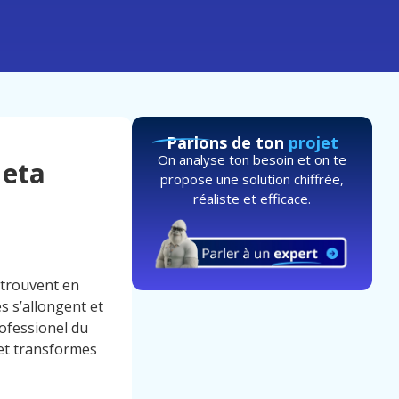
Parlons de ton
projet
On analyse ton besoin et on te
Meta
propose une solution chiffrée,
réaliste et efficace.
 trouvent en
s s’allongent et
rofessionel du
 et transformes