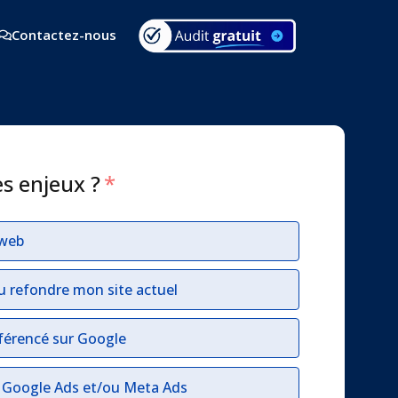
Contactez-nous
es enjeux ?
*
 web
u refondre mon site actuel
férencé sur Google
r Google Ads et/ou Meta Ads