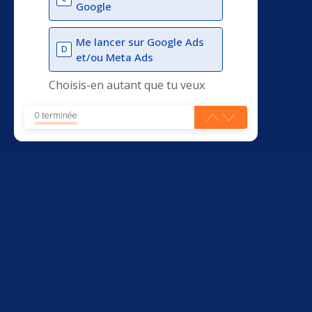
Google
Me lancer sur Google Ads
D
et/ou Meta Ads
Choisis-en autant que tu veux
0 terminée