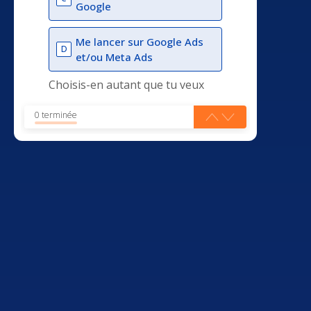
Google
Me lancer sur Google Ads
D
et/ou Meta Ads
Choisis-en autant que tu veux
0 terminée