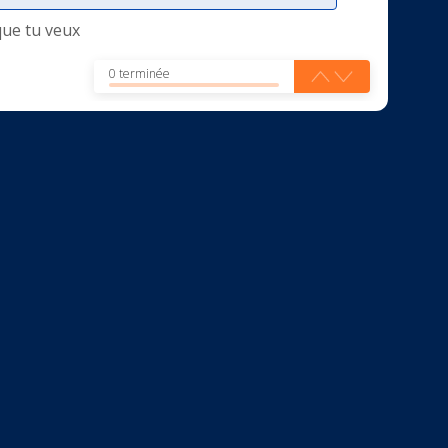
que tu veux
0 terminée