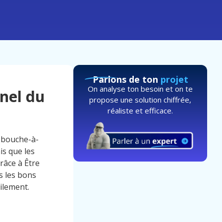
Parlons de ton
projet
On analyse ton besoin et on te
onel du
propose une solution chiffrée,
réaliste et efficace.
u bouche-à-
ais que les
râce à Être
es les bons
cilement.