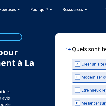
xpertises
Pour qui ?
Ressources
Quels sont t
 pour
1
ent à La
Créer un site
A
Moderniser o
B
Être mieux ré
C
ntiers
 avis
Me lancer su
D
Google