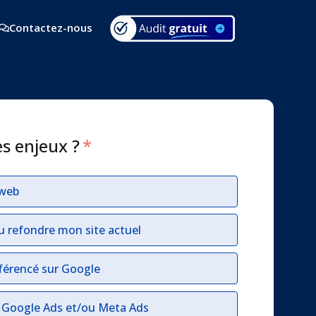
Contactez-nous
es enjeux ?
*
 web
u refondre mon site actuel
férencé sur Google
r Google Ads et/ou Meta Ads