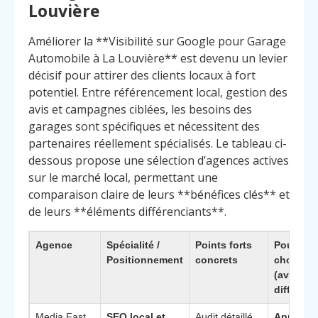
Louvière
Améliorer la **Visibilité sur Google pour Garage
Automobile à La Louvière** est devenu un levier
décisif pour attirer des clients locaux à fort
potentiel. Entre référencement local, gestion des
avis et campagnes ciblées, les besoins des
garages sont spécifiques et nécessitent des
partenaires réellement spécialisés. Le tableau ci-
dessous propose une sélection d’agences actives
sur le marché local, permettant une
comparaison claire de leurs **bénéfices clés** et
de leurs **éléments différenciants**.
Agence
Spécialité /
Points forts
Pourquoi
Positionnement
concrets
choisir
(avantag
différenc
Media Fast
SEO local et
Audit détaillé
Approch