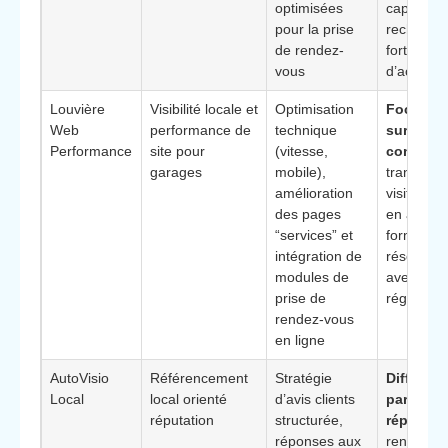
optimisées
capter les
pour la prise
recherch
de rendez-
forte inte
vous
d’achat
Louvière
Visibilité locale et
Optimisation
Focalisa
Web
performance de
technique
sur la
Performance
site pour
(vitesse,
conversi
garages
mobile),
transform
amélioration
visites G
des pages
en appels
“services” et
formulair
intégration de
réservati
modules de
avec des 
prise de
réguliers
rendez-vous
en ligne
AutoVisio
Référencement
Stratégie
Différenc
Local
local orienté
d’avis clients
par la e-
réputation
structurée,
réputati
réponses aux
renforcer 