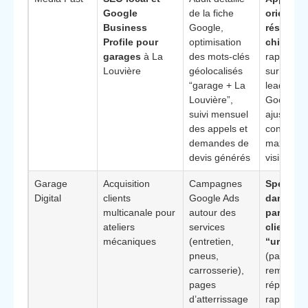
Google
de la fiche
orientée
Business
Google,
résultats
Profile pour
optimisation
chiffrés
:
garages
à La
des mots-clés
rapports c
Louvière
géolocalisés
sur le vo
“garage + La
leads iss
Louvière”,
Google et
suivi mensuel
ajusteme
des appels et
continus 
demandes de
maximiser
devis générés
visibilité 
Garage
Acquisition
Campagnes
Spéciali
Digital
clients
Google Ads
dans les
multicanale pour
autour des
parcours
ateliers
services
clients
mécaniques
(entretien,
“urgenc
pneus,
(panne,
carrosserie),
remorqua
pages
réparatio
d’atterrissage
rapide) p