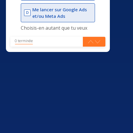
Me lancer sur Google Ads
D
et/ou Meta Ads
Choisis-en autant que tu veux
0 terminée