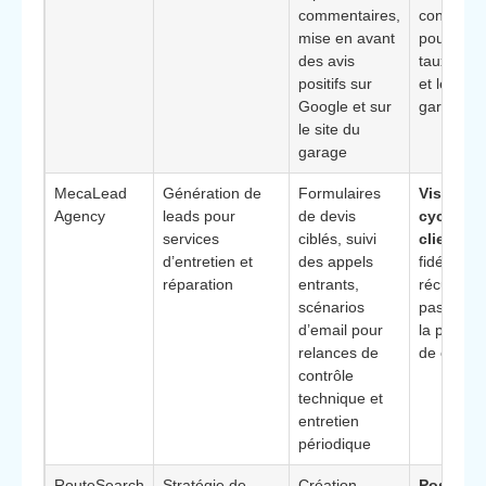
commentaires,
confiance
mise en avant
pour amél
des avis
taux de c
positifs sur
et le choi
Google et sur
garage
le site du
garage
MecaLead
Génération de
Formulaires
Vision or
Agency
leads pour
de devis
cycle de 
services
ciblés, suivi
client
:
d’entretien et
des appels
fidélisatio
réparation
entrants,
récurrenc
scénarios
pas uniq
d’email pour
la premiè
relances de
de contac
contrôle
technique et
entretien
périodique
RouteSearch
Stratégie de
Création
Position