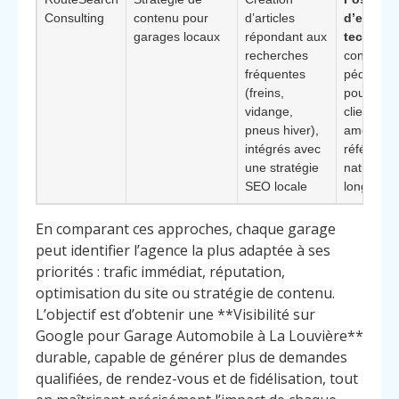
Consulting
contenu pour
d’articles
d’expert
garages locaux
répondant aux
techniqu
recherches
contenu
fréquentes
pédagogi
(freins,
pour rass
vidange,
client et
pneus hiver),
améliorer
intégrés avec
référenc
une stratégie
naturel su
SEO locale
long term
En comparant ces approches, chaque garage
peut identifier l’agence la plus adaptée à ses
priorités : trafic immédiat, réputation,
optimisation du site ou stratégie de contenu.
L’objectif est d’obtenir une **Visibilité sur
Google pour Garage Automobile à La Louvière**
durable, capable de générer plus de demandes
qualifiées, de rendez-vous et de fidélisation, tout