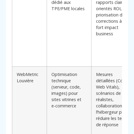
dédié aux
rapports clairs
TPE/PME locales
orientés ROI,
priorisation des
corrections à plus
fort impact
business
WebMetric
Optimisation
Mesures
Louvière
technique
détaillées (Core
(serveur, code,
Web Vitals),
images) pour
scénarios de test
sites vitrines et
réalistes,
e‑commerce
collaboration avec
l’hébergeur pour
réduire les temps
de réponse