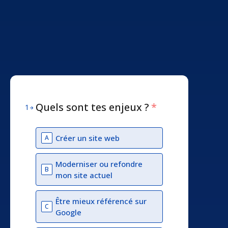
Quels sont tes enjeux ?
*
1
Créer un site web
A
Moderniser ou refondre
B
mon site actuel
Être mieux référencé sur
C
Google