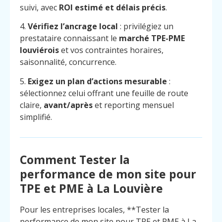
suivi, avec
ROI estimé et délais précis
.
4.
Vérifiez l’ancrage local
: privilégiez un
prestataire connaissant le
marché TPE-PME
louviérois
et vos contraintes horaires,
saisonnalité, concurrence.
5.
Exigez un plan d’actions mesurable
:
sélectionnez celui offrant une feuille de route
claire,
avant/après
et reporting mensuel
simplifié.
Comment Tester la
performance de mon site pour
TPE et PME à La Louvière
Menu
Contact
Appelez
Pour les entreprises locales, **Tester la
performance de mon site pour TPE et PME à La