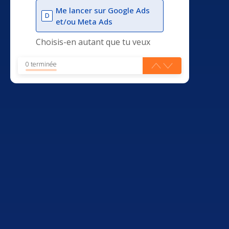
Me lancer sur Google Ads
D
et/ou Meta Ads
Choisis-en autant que tu veux
0 terminée