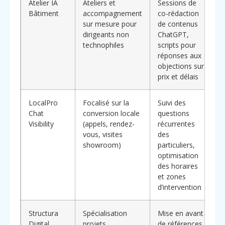
Atelier IA
Ateliers et
Sessions de
C
Bâtiment
accompagnement
co-rédaction
a
sur mesure pour
de contenus
s
dirigeants non
ChatGPT,
g
technophiles
scripts pour
s
réponses aux
t
objections sur
g
prix et délais
t
LocalPro
Focalisé sur la
Suivi des
Chat
conversion locale
questions
a
Visibility
(appels, rendez-
récurrentes
a
vous, visites
des
d
showroom)
particuliers,
s
optimisation
p
des horaires
d
et zones
f
d’intervention
Structura
Spécialisation
Mise en avant
A
Digital
projets
de références
a