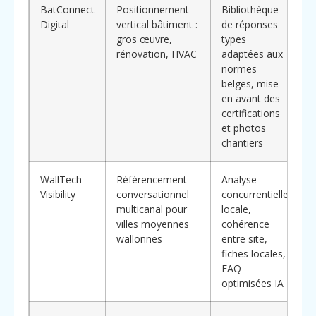
BatConnect
Positionnement
Bibliothèque
I
Digital
vertical bâtiment :
de réponses
t
gros œuvre,
types
c
rénovation, HVAC
adaptées aux
t
normes
j
belges, mise
m
en avant des
d
certifications
et photos
chantiers
WallTech
Référencement
Analyse
P
Visibility
conversationnel
concurrentielle
e
multicanal pour
locale,
v
villes moyennes
cohérence
L
wallonnes
entre site,
fiches locales,
v
FAQ
u
optimisées IA
u