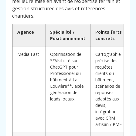
meilleure mise en avant de l’expertise terrain et
gestion structurée des avis et références
chantiers.
Agence
Spécialité /
Points forts
P
Positionnement
concrets
c
Media Fast
Optimisation de
Cartographie
*
**Visibilité sur
précise des
d
ChatGPT pour
requêtes
a
Professionel du
clients du
l
bâtiment à La
bâtiment,
s
Louvière**, axée
scénarios de
o
génération de
réponses
d
leads locaux
adaptés aux
c
devis,
r
intégration
c
avec CRM
p
artisan / PME
m