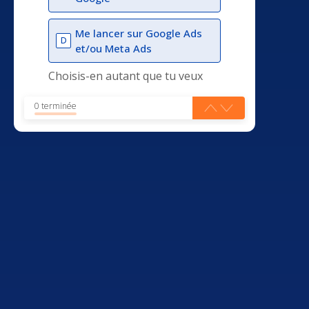
Me lancer sur Google Ads
D
et/ou Meta Ads
Choisis-en autant que tu veux
0 terminée