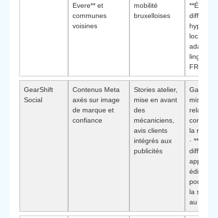
Evere** et
mobilité
**Élémen
communes
bruxelloises
différenci
voisines
hyper-
localisati
adaptati
linguisti
FR/NL**
GearShift
Contenus Meta
Stories atelier,
Garages
Social
axés sur image
mise en avant
misant su
de marque et
des
relation 
confiance
mécaniciens,
confiance
avis clients
la récurr
intégrés aux
· **Éléme
publicités
différenci
approch
éditoriale
pour rédu
la sensibi
au prix**