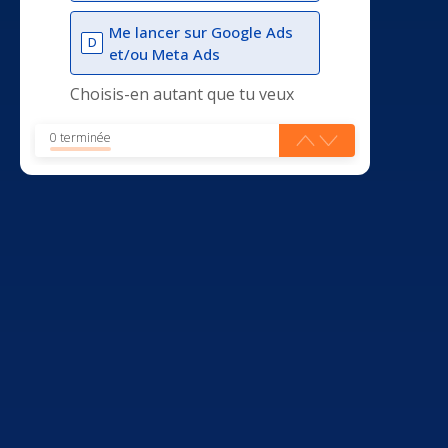
Me lancer sur Google Ads
D
et/ou Meta Ads
Choisis-en autant que tu veux
0 terminée