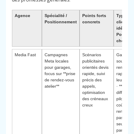
Agence
Spécialité /
Points forts
Type de
Positionnement
concrets
clients
idéaux ·
Pourquoi
choisir
Media Fast
Campagnes
Scénarios
Garages
Meta locales
publicitaires
souhaita
pour garages,
orientés devis
remplir
focus sur **prise
rapide, suivi
rapideme
de rendez-vous
précis des
leur plan
atelier**
appels,
· **Éléme
optimisation
différenci
des créneaux
pilotage 
creux
coût par
rendez-v
pas
seulemen
par clic**