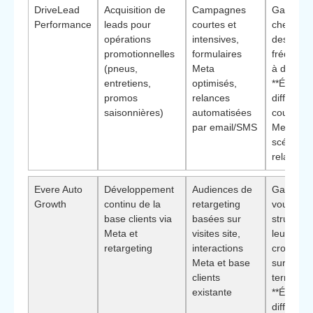
DriveLead
Acquisition de
Campagnes
Garages
Performance
leads pour
courtes et
cherchan
opérations
intensives,
des pics 
promotionnelles
formulaires
fréquenta
(pneus,
Meta
à dates c
entretiens,
optimisés,
**Élémen
promos
relances
différenci
saisonnières)
automatisées
couplage
par email/SMS
Meta et
scénario
relance**
Evere Auto
Développement
Audiences de
Garages
Growth
continu de la
retargeting
voulant
base clients via
basées sur
structure
Meta et
visites site,
leur
retargeting
interactions
croissan
Meta et base
sur le lo
clients
terme ·
existante
**Élémen
différenci