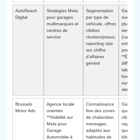
AutoReach
Stratégies Meta
Segmentation
Garages
Digital
pour garages
par type de
avec
multimarques et
véhicule, offres
plusieurs
centres de
ciblées
services
service
révision/pneus,
(carrosse
reporting clair
entretien
sur chiffre
pneus) ·
d’affaires
**Élémen
généré
différenci
tableaux
bord cen
sur le re
atelier**
Brussels
Agence locale
Connaissance
Garages
Motor Ads
orientée
fine des zones
quartier
**Visibilité sur
de chalandise,
ciblant u
Meta pour
messages
rayon de
Garage
adaptés aux
quelques
Automobile à
habitudes de
kilomètre