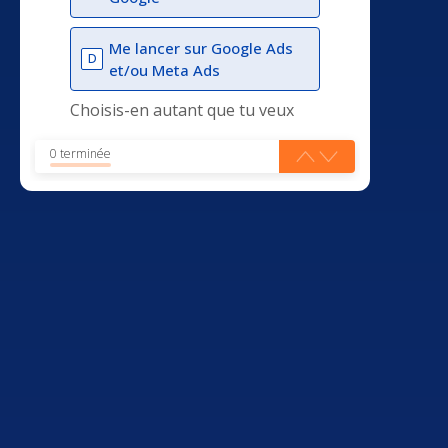
Me lancer sur Google Ads
D
et/ou Meta Ads
Choisis-en autant que tu veux
0 terminée