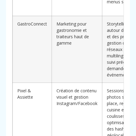
menus spécia
GastroConnect
Marketing pour
Storytelling
gastronomie et
autour du chef
traiteurs haut de
et des produits
gamme
gestion de
réseaux socia
multilingues,
suivi précis de
demandes
événementiell
Pixel &
Création de contenu
Sessions
Assiette
visuel et gestion
photos sur
Instagram/Facebook
place, reels de
cuisine en
coulisses,
optimisation
des hashtags
géolocalisés