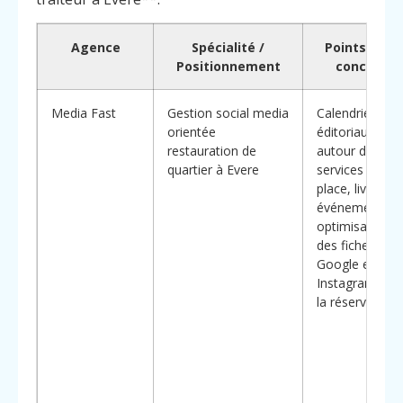
Agence
Spécialité /
Points forts
Positionnement
concrets
Media Fast
Gestion social media
Calendriers
orientée
éditoriaux
restauration de
autour des
quartier à Evere
services (sur
place, livraison
événements),
optimisation
des fiches
Google et
Instagram pou
la réservation