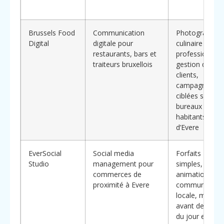
Brussels Food
Communication
Photographie
Digital
digitale pour
culinaire
restaurants, bars et
professionnell
traiteurs bruxellois
gestion des av
clients,
campagnes
ciblées sur les
bureaux et
habitants
d’Evere
EverSocial
Social media
Forfaits
Studio
management pour
simples,
commerces de
animation de
proximité à Evere
communauté
locale, mise e
avant des plat
du jour et