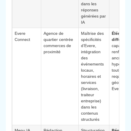
dans les
réponses
générées par
IA
Evere
Agence de
Maîtrise des
Élément
Connect
quartier centrée
spécificités
différenci
commerces de
d’Evere,
capacité à
proximité
intégration
renforcer 
des
ancrage
événements
hyperlocal
locaux,
toutes les
horaires et
requêtes
services
géolocalis
(livraison,
Evere
traiteur
entreprise)
dans les
contenus
structurés
Menu IA
Rédaction
Structuration
Bénéfice 