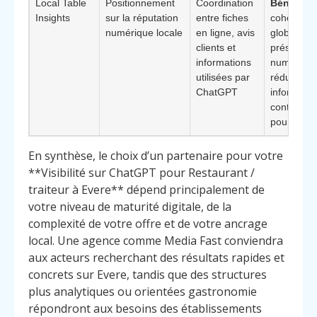
Local Table
Positionnement
Coordination
Bénéfice 
Insights
sur la réputation
entre fiches
cohérenc
numérique locale
en ligne, avis
globale de
clients et
présence
informations
numérique
utilisées par
réduisant 
ChatGPT
informatio
contradict
pour l’IA
En synthèse, le choix d’un partenaire pour votre
**Visibilité sur ChatGPT pour Restaurant /
traiteur à Evere** dépend principalement de
votre niveau de maturité digitale, de la
complexité de votre offre et de votre ancrage
local. Une agence comme Media Fast conviendra
aux acteurs recherchant des résultats rapides et
concrets sur Evere, tandis que des structures
plus analytiques ou orientées gastronomie
répondront aux besoins des établissements