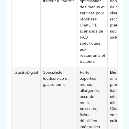
traiteur à Evere**
optimisation
données r
des menus et
de conver
services pour
clients et
réponses
recomman
ChatGPT,
prêtes à
scénarios de
implément
FAQ
salle et en
spécifiques
aux
restaurants et
traiteurs
GastroDigital
Spécialiste
Forte
Bénéfice 
foodservice et
expertise
améliore l
gastronomie
menus,
précision e
allergènes,
fiabilité de
accords
informatio
mets-
diffusées 
boissons,
ChatGPT 
fiches
votre offre
détaillées
culinaire
intégrables