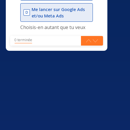
Me lancer sur Google Ads
D
et/ou Meta Ads
Choisis-en autant que tu veux
0 terminée