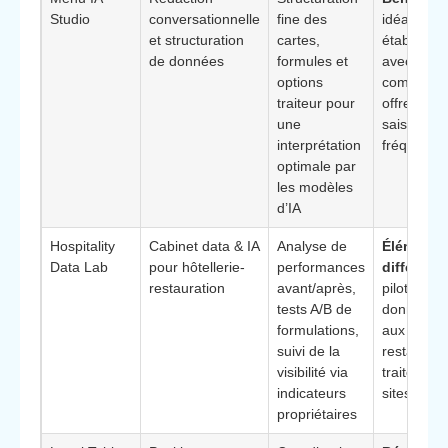
Studio
conversationnelle
fine des
idéal pour
et structuration
cartes,
établisse
de données
formules et
avec carte
options
complexe
traiteur pour
offres
une
saisonniè
interprétation
fréquente
optimale par
les modèles
d’IA
Hospitality
Cabinet data & IA
Analyse de
Élément
Data Lab
pour hôtellerie-
performances
différenci
restauration
avant/après,
pilotage pa
tests A/B de
donnée, a
formulations,
aux group
suivi de la
restaurant
visibilité via
traiteurs m
indicateurs
sites
propriétaires