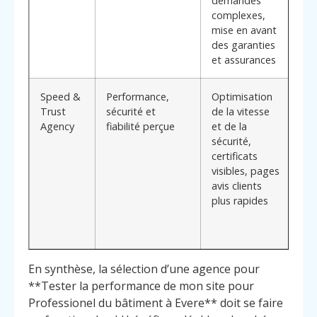
demandes
à f
complexes,
mise en avant
des garanties
et assurances
Speed &
Performance,
Optimisation
Met
Trust
sécurité et
de la vitesse
sur
Agency
fiabilité perçue
et de la
con
sécurité,
lig
certificats
dif
visibles, pages
po
avis clients
dé
plus rapides
cha
pl
am
En synthèse, la sélection d’une agence pour
**Tester la performance de mon site pour
Professionel du bâtiment à Evere** doit se faire