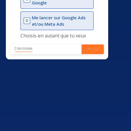
Google
Me lancer sur Google Ads
D
et/ou Meta Ads
Choisis-en autant que tu veux
0 terminée