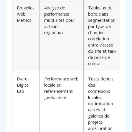
Bruxelles
Analyse de
Tableaux de
Vis
Web
performance
bord clairs,
co
Metrics
multi‑sites pour
segmentation
rés
acteurs
par type de
pe
régionaux
chantier,
pri
corrélation
tra
entre vitesse
plu
du site et taux
sur
de prise de
contact
Evere
Performance web
Tests depuis
Spé
Digital
locale et
des
sur
Lab
référencement
connexions
de 
géolocalisé
locales,
uti
optimisation
art
cartes et
pet
galeries de
ent
projets,
bâ
amélioration