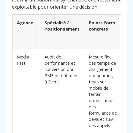
exploitable pour orienter une décision.
Agence
Spécialité /
Points forts
Po
Positionnement
concrets
cho
(a
di
Media
Audit de
Mesure fine
Ap
Fast
performance et
des temps de
en
conversion pour
chargement
ori
PME du bâtiment
par quartier,
**
à Evere
tests sur
clé
mobile de
: p
terrain,
de
optimisation
qua
des
plu
formulaires de
sim
devis et suivi
te
des appels