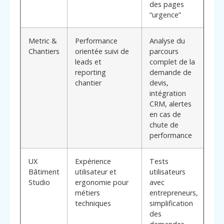
des pages
“urgence”
Metric &
Performance
Analyse du
Sui
Chantiers
orientée suivi de
parcours
pe
leads et
complet de la
d’a
reporting
demande de
sit
chantier
devis,
fon
intégration
sai
CRM, alertes
du
en cas de
re
chute de
de 
performance
UX
Expérience
Tests
Exp
Bâtiment
utilisateur et
utilisateurs
sec
Studio
ergonomie pour
avec
for
métiers
entrepreneurs,
aux
techniques
simplification
tec
des
aux