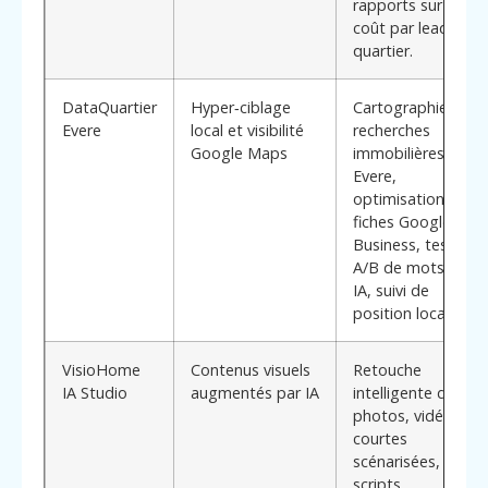
rapports sur le
coût par lead par
quartier.
DataQuartier
Hyper‑ciblage
Cartographie des
Evere
local et visibilité
recherches
Google Maps
immobilières à
Evere,
optimisation
fiches Google
Business, tests
A/B de mots‑clés
IA, suivi de
position locale.
VisioHome
Contenus visuels
Retouche
IA Studio
augmentés par IA
intelligente de
photos, vidéos
courtes
scénarisées,
scripts