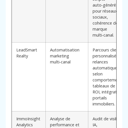
auto‑générés
pour réseaux
sociaux,
cohérence de
marque
multi‑canal.
LeadSmart
Automatisation
Parcours clients
Realty
marketing
personnalisés,
multi‑canal
relances
automatiques
selon
comportements,
tableaux de bord
ROI, intégration
portails
immobiliers.
ImmoInsight
Analyse de
Audit de visibilité
Analytics
performance et
IA,