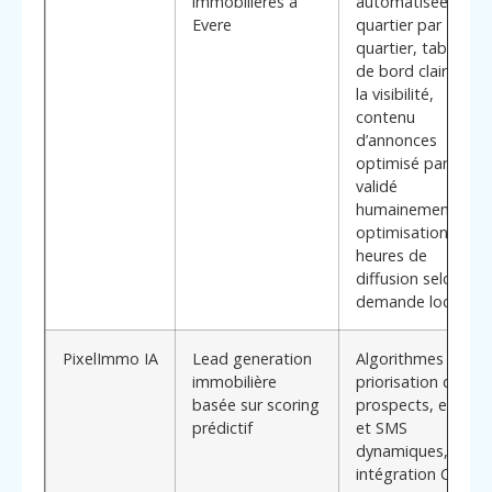
immobilières à
automatisées
Evere
quartier par
quartier, tableaux
de bord clairs sur
la visibilité,
contenu
d’annonces
optimisé par IA et
validé
humainement,
optimisation des
heures de
diffusion selon la
demande locale.
PixelImmo IA
Lead generation
Algorithmes de
immobilière
priorisation des
basée sur scoring
prospects, emails
prédictif
et SMS
dynamiques,
intégration CRM,