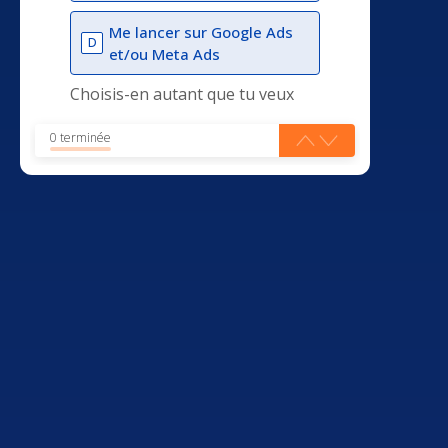
Me lancer sur Google Ads
D
et/ou Meta Ads
Choisis-en autant que tu veux
0 terminée