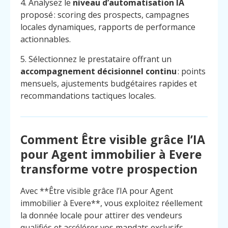
4. Analysez le
niveau d’automatisation IA
proposé : scoring des prospects, campagnes
locales dynamiques, rapports de performance
actionnables.
5. Sélectionnez le prestataire offrant un
accompagnement décisionnel continu
: points
mensuels, ajustements budgétaires rapides et
recommandations tactiques locales.
Comment Être visible grâce l’IA
pour Agent immobilier à Evere
transforme votre prospection
Avec **Être visible grâce l’IA pour Agent
immobilier à Evere**, vous exploitez réellement
Menu
Contact
Appelez
la donnée locale pour attirer des vendeurs
qualifiés et accélérer vos mandats exclusifs.