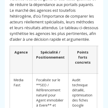
de réduire la dépendance aux portails payants.
Le marché des agences est toutefois
hétérogène, d’où l’importance de comparer les
acteurs réellement spécialisés, leurs méthodes
et leurs résultats attendus. Le tableau ci-dessous
synthétise les agences les plus pertinentes, afin
d’aider à une décision rapide et argumentée.
Agence
Spécialité /
Points
Po
Positionnement
forts
concrets
(
dif
Media
Focalisée sur le
Audit
Appr
Fast
**SEO /
technique
loca
Référencement
détaillé,
de b
naturel pour
optimisation
sur l
Agent immobilier
des fiches
**bé
à Evere** et
Google
clés