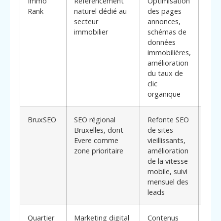
Immo
Référencement
Optimisation
Spéc
Rank
naturel dédié au
des pages
méti
secteur
annonces,
ada
immobilier
schémas de
port
données
d’ag
immobilières,
bea
amélioration
man
du taux de
clic
organique
BruxSEO
SEO régional
Refonte SEO
Conv
Bruxelles, dont
de sites
age
Evere comme
vieillissants,
souh
zone prioritaire
amélioration
mode
de la vitesse
site
mobile, suivi
sans
mensuel des
reco
leads
Quartier
Marketing digital
Contenus
Met 