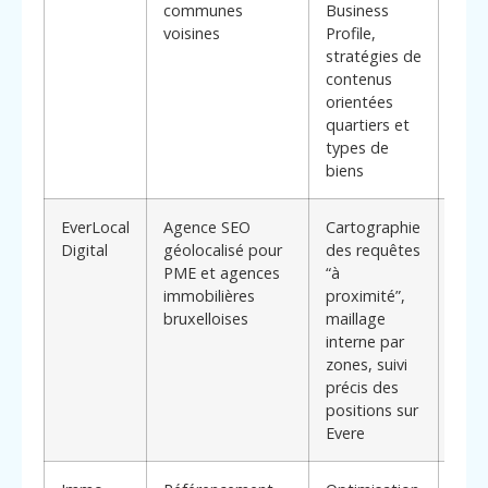
communes
Business
form
voisines
Profile,
visit
stratégies de
phys
contenus
orientées
quartiers et
types de
biens
EverLocal
Agence SEO
Cartographie
Exce
Digital
géolocalisé pour
des requêtes
com
PME et agences
“à
du
immobilières
proximité”,
com
bruxelloises
maillage
des 
interne par
et l
zones, suivi
cher
précis des
bien
positions sur
Evere