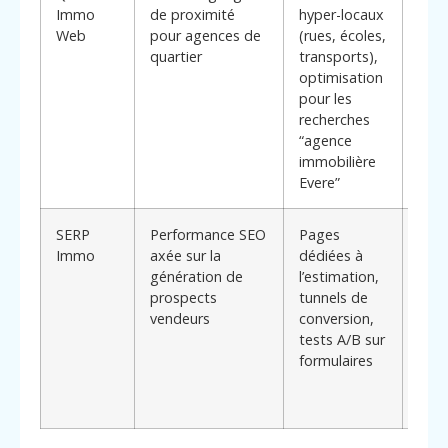
Immo
de proximité
hyper-locaux
les 
Web
pour agences de
(rues, écoles,
diff
quartier
transports),
de l
optimisation
son 
pour les
préc
recherches
“agence
immobilière
Evere”
SERP
Performance SEO
Pages
Idéa
Immo
axée sur la
dédiées à
age
génération de
l’estimation,
cher
prospects
tunnels de
surt
vendeurs
conversion,
capt
tests A/B sur
nou
formulaires
man
vend
quali