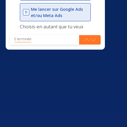
Me lancer sur Google Ads
D
et/ou Meta Ads
Choisis-en autant que tu veux
0 terminée