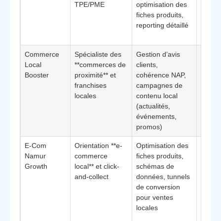
TPE/PME
optimisation des
pouss
fiches produits,
décisi
reporting détaillé
fondée
donné
Commerce
Spécialiste des
Gestion d’avis
Partic
Local
**commerces de
clients,
adapt
Booster
proximité** et
cohérence NAP,
ensei
franchises
campagnes de
dépen
locales
contenu local
fortem
(actualités,
trafic 
événements,
promos)
E-Com
Orientation **e-
Optimisation des
Idéale
Namur
commerce
fiches produits,
comme
Growth
local** et click-
schémas de
avec 
and-collect
données, tunnels
en lig
de conversion
cherch
pour ventes
augme
locales
ventes
région