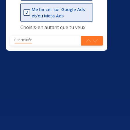
Me lancer sur Google Ads
D
et/ou Meta Ads
Choisis-en autant que tu veux
0 terminée