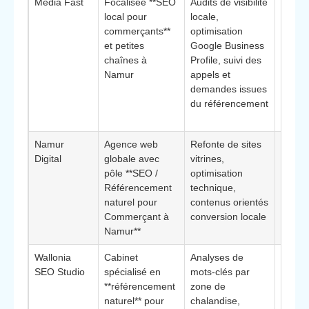
Media Fast
Focalisée **SEO
Audits de visibilité
Appro
local pour
locale,
orient
commerçants**
optimisation
**ret
et petites
Google Business
magas
chaînes à
Profile, suivi des
indica
Namur
appels et
simples
demandes issues
appels
du référencement
deman
devis
Namur
Agence web
Refonte de sites
Intére
Digital
globale avec
vitrines,
central
pôle **SEO /
optimisation
SEO e
Référencement
technique,
campa
naturel pour
contenus orientés
une s
Commerçant à
conversion locale
équip
Namur**
Wallonia
Cabinet
Analyses de
Convi
SEO Studio
spécialisé en
mots-clés par
comme
**référencement
zone de
voulan
naturel** pour
chalandise,
analyt