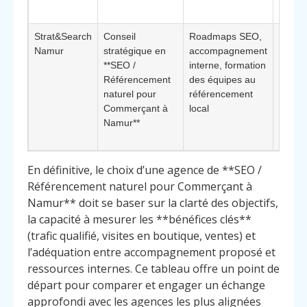
namur
Strat&Search
Conseil
Roadmaps SEO,
Pertin
Namur
stratégique en
accompagnement
les st
**SEO /
interne, formation
voulan
Référencement
des équipes au
interna
naturel pour
référencement
progr
Commerçant à
local
leurs
Namur**
compé
SEO
En définitive, le choix d’une agence de **SEO /
Référencement naturel pour Commerçant à
Namur** doit se baser sur la clarté des objectifs,
la capacité à mesurer les **bénéfices clés**
(trafic qualifié, visites en boutique, ventes) et
l’adéquation entre accompagnement proposé et
ressources internes. Ce tableau offre un point de
départ pour comparer et engager un échange
approfondi avec les agences les plus alignées