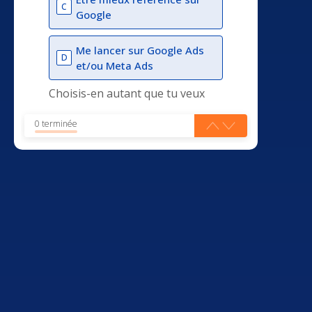
C
Google
Me lancer sur Google Ads
D
et/ou Meta Ads
Choisis-en autant que tu veux
0 terminée