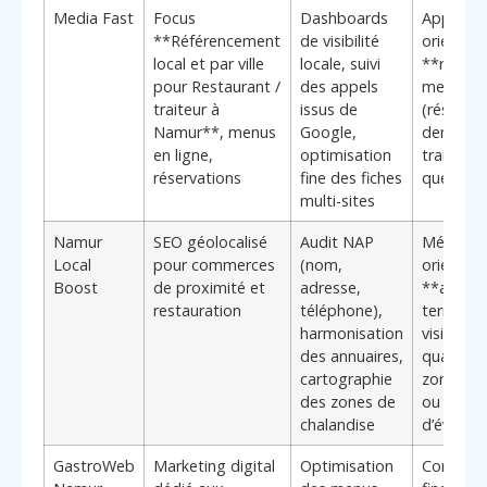
Media Fast
Focus
Dashboards
Approch
**Référencement
de visibilité
orientée
local et par ville
locale, suivi
**retom
pour Restaurant /
des appels
mesurab
traiteur à
issus de
(réservat
Namur**, menus
Google,
demand
en ligne,
optimisation
traiteur)
réservations
fine des fiches
que trafi
multi-sites
Namur
SEO géolocalisé
Audit NAP
Méthodo
Local
pour commerces
(nom,
orientée
Boost
de proximité et
adresse,
**ancra
restauration
téléphone),
territoria
harmonisation
visibilité
des annuaires,
quartier,
cartographie
zone de l
des zones de
ou
chalandise
d’événem
GastroWeb
Marketing digital
Optimisation
Connaiss