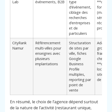
Lab
événements, B2B
type
**deman
d’événement,
forte val
ciblage des
(mariage
recherches
séminair
d’entreprises
réceptio
et de
professio
particuliers
CityRank
Référencement
Structuration
Adaptée
Namur
multi-villes pour
de sites par
groupes 
enseignes avec
ville, fiches
franchise
plusieurs
Google
cherchan
implantations
Business
**cohér
Profile
locale mu
multiples,
sites** 
reporting par
de Namu
point de
vente
En résumé, le choix de l’agence dépend surtout
de la nature de l’activité (restaurant unique,