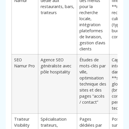
Namur
dédié aux
des menus
fine des
restaurants, bars,
pour la
**intent
traiteurs
recherche
recherch
locale,
culinaire
intégration
(type de 
plateformes
budget,
de livraison,
contexte
gestion d’avis
clients
SEO
Agence SEO
Études de
Capacité
Namur Pro
généraliste avec
mots-clés par
intégrer l
pôle hospitality
ville,
dans une
optimisation
**straté
technique des
globale*
sites et des
(brandin
pages “accès
contenu,
/ contact”
perform
techniqu
Traiteur
Spécialisation
Pages
Position
Visibility
traiteurs,
dédiées par
sur les